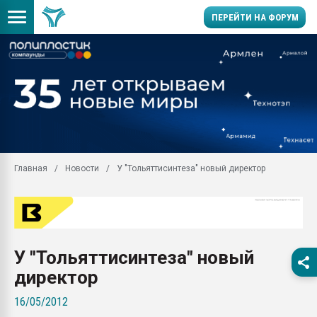
ПЕРЕЙТИ НА ФОРУМ
Продажа готового бизн
производство SPC лам
цикла
29.07.2026 ФРП помог 
заводу пластмасс" зах
ППЭ
Главная
Новости
У "Тольяттисинтеза" новый директор
Помощь в подборе мат
Вакуум-формовочные 
ближайшее подмосковье
Подмосковье, Москва
28.07.2026 Автоматиза
У "Тольяттисинтеза" новый
первый план в перераб
пластмасс
директор
28.07.2026 "Техноникол
16/05/2012
ситуацией на строител