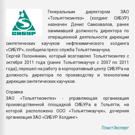
Всё, что касается выду
бутылок
Генеральным директором ЗАО
«Тольяттисинтез» (холдинг СИБУР)
назначен Денис Самохвалов, ранее
ПЕРЕЙТИ НА 
занимавшей должность директора по
операционной деятельности дирекции
синтетических каучуков нефтехимического холдинга
«СИБУР», сообщила пресс-служба Тольяттикаучука.
Сергей Полонянкин, который возглавлял Тольяттисинтез с
октября 2011 года (ранее Тольяттикаучук с 2007 по 2011
года), перешел на работу в корпоративный центр СИБУРа на
должность директора по производству и технологиям
дирекции синтетических каучуков.
Справка
ЗАО «Тольяттисинтез» - управляющая организация
производственной площадкой СИБУРа в Тольятти, на
которой расположено ООО «Тольяттикаучук», дочерняя
организация ЗАО «СИБУР Холдинг».
ПластЭксперт