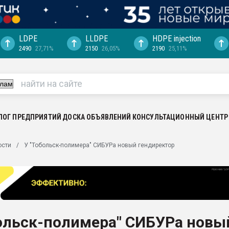
LDPE
LLDPE
HDPE injection
2490
27,71%
2150
26,05%
2190
25,11%
еса -
ината полного
"Ижевскому
ватить рынок
ЛОГ ПРЕДПРИЯТИЙ
ДОСКА ОБЪЯВЛЕНИЙ
КОНСУЛЬТАЦИОННЫЙ ЦЕНТР
ериала
машины:
ости
У "Тобольск-полимера" СИБУРа новый гендиректор
, с.-в.
ция выходит на
отке
ь" довольна
больск-полимера" СИБУРа новы
ьном рынке