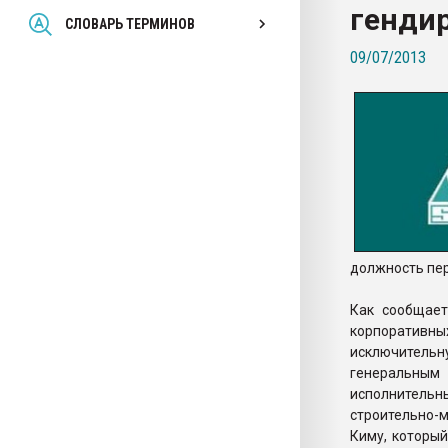
генди
Всё, что касается выду
СЛОВАРЬ ТЕРМИНОВ
бутылок
09/07/2013
ПЕРЕЙТИ НА 
должность пер
Как сообщает
корпоративн
исключитель
генеральным 
исполнитель
строительно-
Киму, которы