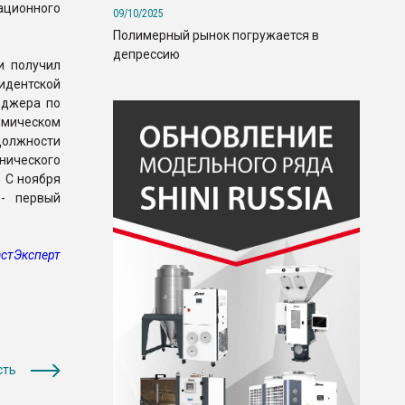
ационного
09/10/2025
Полимерный рынок погружается в
депрессию
и получил
дентской
еджера по
имическом
должности
нического
. С ноября
 - первый
стЭксперт
сть