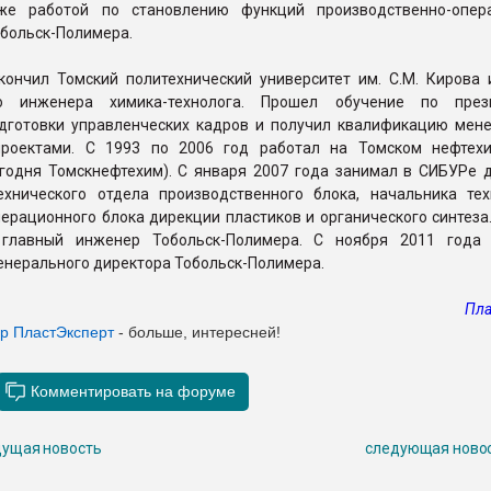
кже работой по становлению функций производственно-опер
обольск-Полимера.
кончил Томский политехнический университет им. С.М. Кирова 
ю инженера химика-технолога. Прошел обучение по прези
дготовки управленческих кадров и получил квалификацию мен
проектами. С 1993 по 2006 год работал на Томском нефтех
егодня Томскнефтехим). С января 2007 года занимал в СИБУРе 
ехнического отдела производственного блока, начальника тех
ерационного блока дирекции пластиков и органического синтеза
 главный инженер Тобольск-Полимера. С ноября 2011 года
енерального директора Тобольск-Полимера.
Пла
ер ПластЭксперт
- больше, интересней!
ущая новость
следующая ново