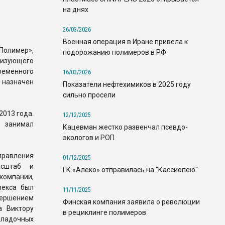
на днях
26/03/2026
Военная операция в Иране привела к
Полимер»,
подорожанию полимеров в РФ
изующего
ременного
16/03/2026
 назначен
Показатели нефтехимиков в 2025 году
сильно просели
2013 года.
12/12/2025
 занимал
Кацевман жестко развенчал псевдо-
экологов и РОП
правления
01/12/2025
асштаб и
ГК «Алеко» отправилась на "Кассиопею"
омпании,
лекса был
11/11/2025
ершением
Финская компания заявила о революции
а Виктору
в рециклинге полимеров
аладочных