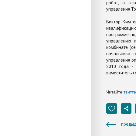
работ, а та
управления Т
Виктор Ким о
квалификаци
программе по
управлению 
комбинате (с
начальника т
управления оп
2010 года -
заместитель г
Читайте
твитт
предыд