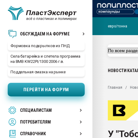
евро/тонна
Продажа готового бизн
ОБСУЖДАЕМ НА ФОРУМЕ
производство SPC лам
цикла
Формовка подкрылков из ПНД
29.07.2026 ФРП помог 
Села батарейка и слетела программа
заводу пластмасс" зах
на BMB KW22PI/1300 2006 г.в.
ППЭ
НОВОСТИ
КАТА
Поддельная смазка на рынке
Помощь в подборе мат
Вакуум-формовочные 
Главная
Нов
ПЕРЕЙТИ НА ФОРУМ
ближайшее подмосковье
Подмосковье, Москва
28.07.2026 Автоматиза
СПЕЦИАЛИСТАМ
первый план в перераб
пластмасс
ПОТРЕБИТЕЛЯМ
28.07.2026 "Техноникол
У "То
ситуацией на строител
СПРАВОЧНИК