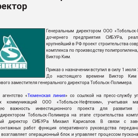
ректор
ва ПЭТ
ФОРУМ
Генеральным директором ООО «Тобольск-
дочернего предприятия СИБУРа, реал
крупнейший в РФ проект строительства сов
комплекса по производству полипропилена,
Виктор Ким.
Приказ о назначении вступил в силу 1 июля 
До настоящего времени Виктор Ким
вого заместителя генерального директора Тобольск-Полимера.
 агентство «
Тюменская линия
» со ссылкой на пресс-службу у
ых коммуникаций ООО «Тобольск-Нефтехим», учитывая м
ную важность инвестиционного проекта для развития к
директором Тобольск-Полимера на этапе строительства комп
ный директор СИБУРа Михаил Карисалов. В связи с зав
монтажных работ функция оперативного руководства передан
й возглавляет операционный блок и управляет процессом пускон