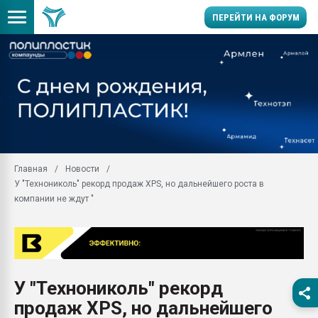
ПЕРЕЙТИ НА ФОРУМ
Продажа готового бизн
производство SPC лам
цикла
29.07.2026 ФРП помог 
заводу пластмасс" зах
ППЭ
Главная
Новости
Помощь в подборе мат
У "Технониколь" рекорд продаж XPS, но дальнейшего роста в
Вакуум-формовочные 
компании не ждут "
ближайшее подмосковье
Подмосковье, Москва
28.07.2026 Автоматиза
первый план в перераб
пластмасс
У "Технониколь" рекорд
28.07.2026 "Техноникол
продаж XPS, но дальнейшего
ситуацией на строител