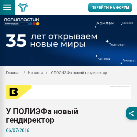
ПЕРЕЙТИ НА ФОРУМ
11.09.2020 Нанотрубки
универсальны, что рос
умельцы изготовили м
колонок полностью из 
Продажа готового бизн
производство SPC лам
цикла
Главная
Новости
У ПОЛИЭФа новый гендиректор
29.07.2026 ФРП помог 
заводу пластмасс" зах
ППЭ
Помощь в подборе мат
У ПОЛИЭФа новый
Вакуум-формовочные 
ближайшее подмосковье
гендиректор
Подмосковье, Москва
06/07/2016
28.07.2026 Автоматиза
первый план в перераб