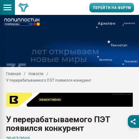
ПЕРЕЙТИ НА ФОРУМ
Помощь в подборе мат
Вакуум-формовочные 
ближайшее подмосковье
Подмосковье, Москва
28.07.2026 Автоматиза
первый план в перераб
Главная
Новости
пластмасс
У перерабатываемого ПЭТ появился конкурент
28.07.2026 "Техноникол
ситуацией на строител
Всё, что касается выду
бутылок
У перерабатываемого ПЭТ
Материал поверхности 
вакуумного формовани
появился конкурент
Продам отходы Компо
20/07/2010
поликарбоната и АБС-п