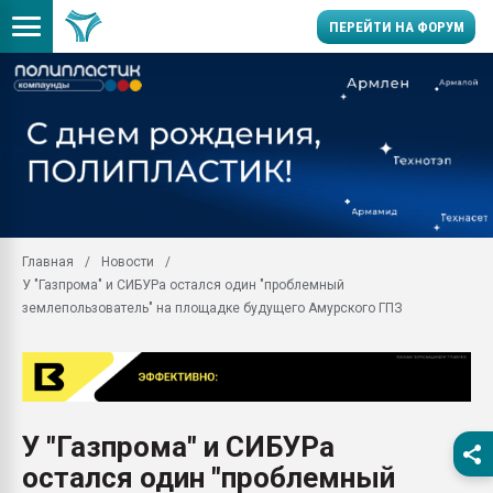
ПЕРЕЙТИ НА ФОРУМ
Помощь в подборе мат
Вакуум-формовочные 
ближайшее подмосковье
Подмосковье, Москва
28.07.2026 Автоматиза
первый план в перераб
Главная
Новости
пластмасс
У "Газпрома" и СИБУРа остался один "проблемный
28.07.2026 "Техноникол
землепользователь" на площадке будущего Амурского ГПЗ
ситуацией на строител
Всё, что касается выду
бутылок
Материал поверхности 
вакуумного формовани
У "Газпрома" и СИБУРа
остался один "проблемный
Продам отходы Компо
поликарбоната и АБС-п