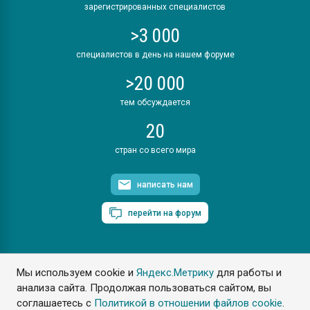
зарегистрированных специалистов
>3 000
специалистов в день на нашем форуме
>20 000
тем обсуждается
20
стран со всего мира
написать нам
перейти на форум
Мы используем cookie и
Яндекс.Метрику
для работы и
ПластЭксперт © 2006. Все права защищены
анализа сайта. Продолжая пользоваться сайтом, вы
Разрешается копирование материалов сайта с обязательной
ссылкой на www.e-plastic.ru
соглашаетесь с
Политикой в отношении файлов cookie
.