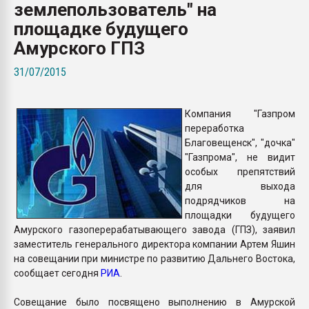
землепользователь" на
Armaloy PC/ABS-1IM че
площадке будущего
Амурского ГПЗ
ПЕРЕЙТИ НА 
31/07/2015
Компания "Газпром
переработка
Благовещенск", "дочка"
"Газпрома", не видит
особых препятствий
для выхода
подрядчиков на
площадки будущего
Амурского газоперерабатывающего завода (ГПЗ), заявил
заместитель генерального директора компании Артем Яшин
на совещании при министре по развитию Дальнего Востока,
сообщает сегодня
РИА
.
Совещание было посвящено выполнению в Амурской