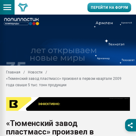
ПЕРЕЙТИ НА ФОРУМ
Продажа готового бизн
производство SPC лам
цикла
29.07.2026 ФРП помог 
заводу пластмасс" зах
ППЭ
Главная
Новости
Помощь в подборе мат
«Тюменский завод пластмасс» произвел в первом квартале 2009
Вакуум-формовочные 
года свыше 5 тыс. тонн продукции
ближайшее подмосковье
Подмосковье, Москва
28.07.2026 Автоматиза
первый план в перераб
пластмасс
«Тюменский завод
28.07.2026 "Техноникол
пластмасс» произвел в
ситуацией на строител