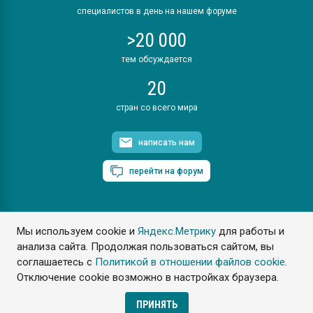
специалистов в день на нашем форуме
>20 000
тем обсуждается
20
стран со всего мира
написать нам
перейти на форум
Мы используем cookie и
Яндекс.Метрику
для работы и
ПластЭксперт © 2006. Все права защищены
анализа сайта. Продолжая пользоваться сайтом, вы
Разрешается копирование материалов сайта с обязательной
ссылкой на www.e-plastic.ru
соглашаетесь с
Политикой в отношении файлов cookie
.
Отключение cookie возможно в настройках браузера.
Разработка сайта
ПРИНЯТЬ