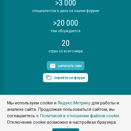
>3 000
специалистов в день на нашем форуме
>20 000
тем обсуждается
20
стран со всего мира
написать нам
перейти на форум
Мы используем cookie и
Яндекс.Метрику
для работы и
ПластЭксперт © 2006. Все права защищены
анализа сайта. Продолжая пользоваться сайтом, вы
Разрешается копирование материалов сайта с обязательной
ссылкой на www.e-plastic.ru
соглашаетесь с
Политикой в отношении файлов cookie
.
Отключение cookie возможно в настройках браузера.
Разработка сайта