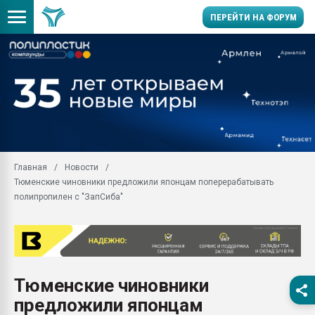
ПЕРЕЙТИ НА ФОРУМ
Продажа готового бизн
производство SPC лам
цикла
29.07.2026 ФРП помог 
заводу пластмасс" зах
ППЭ
Главная
Новости
Помощь в подборе мат
Тюменские чиновники предложили японцам поперерабатывать
Вакуум-формовочные 
полипропилен с "ЗапСиба"
ближайшее подмосковье
Подмосковье, Москва
28.07.2026 Автоматиза
первый план в перераб
пластмасс
Тюменские чиновники
28.07.2026 "Техноникол
предложили японцам
ситуацией на строител