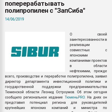
поперерабатывать
Всё, что касается выду
бутылок
полипропилен с "ЗапСиба"
14/06/2019
ПЕРЕЙТИ НА 
О своей
заинтересованности в
реализации
совместных с
японскими
компаниями проектов
в области
нефтехимии, прежде
всего, производстве и переработке полипропилена, заявил
директор департамента инвестиционной политики и
государственной поддержки предпринимательства
Тюменской области Леонид Остроумов. Об этом сегодня
сообщило региональное издание
ТюменьPRO
. На днях он
представил потенциал региона для руководителей
крупнейших японских компаний и министра по