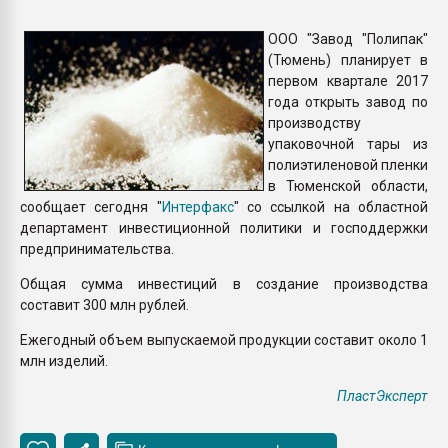
Всё, что касается выду
бутылок
ООО "Завод "Полипак"
(Тюмень) планирует в
первом квартале 2017
ПЕРЕЙТИ НА 
года открыть завод по
производству
упаковочной тары из
полиэтиленовой пленки
в Тюменской области,
сообщает сегодня "
Интерфакс
" со ссылкой на областной
департамент инвестиционной политики и господдержки
предпринимательства.
Общая сумма инвестиций в создание производства
составит 300 млн рублей.
Ежегодный объем выпускаемой продукции составит около 1
млн изделий.
ПластЭксперт