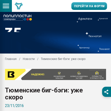
ПЕРЕЙТИ НА ФОРУМ
Продажа готового бизн
производство SPC лам
цикла
29.07.2026 ФРП помог 
заводу пластмасс" зах
ППЭ
Главная
Новости
Тюменские биг-бэги: уже скоро
Помощь в подборе мат
Вакуум-формовочные 
ближайшее подмосковье
Подмосковье, Москва
28.07.2026 Автоматиза
Тюменские биг-бэги: уже
первый план в перераб
пластмасс
скоро
28.07.2026 "Техноникол
23/11/2016
ситуацией на строител