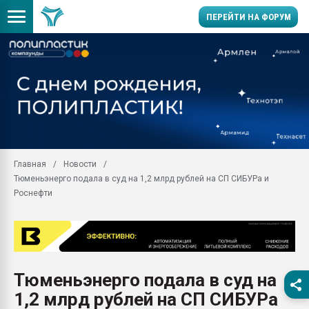
ПЕРЕЙТИ НА ФОРУМ
11.09.2020 Нанотрубки
универсальны, что рос
умельцы изготовили м
колонок полностью из 
Продажа готового бизн
производство SPC лам
цикла
Главная
Новости
Тюменьэнерго подала в суд на 1,2 млрд рублей на СП СИБУРа и
29.07.2026 ФРП помог 
заводу пластмасс" зах
Роснефти
ППЭ
Помощь в подборе мат
Вакуум-формовочные 
ближайшее подмосковье
Подмосковье, Москва
Тюменьэнерго подала в суд на
1,2 млрд рублей на СП СИБУРа
28.07.2026 Автоматиза
первый план в перераб