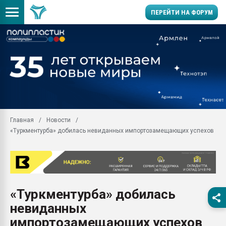
ПЕРЕЙТИ НА ФОРУМ
Помощь в подборе мат
Вакуум-формовочные 
ближайшее подмосковье
Подмосковье, Москва
28.07.2026 Автоматиза
первый план в перераб
Главная
Новости
пластмасс
«Туркментурба» добилась невиданных импортозамещающих успехов
28.07.2026 "Техноникол
ситуацией на строител
Всё, что касается выду
бутылок
«Туркментурба» добилась
Материал поверхности 
вакуумного формовани
невиданных
Продам отходы Компо
импортозамещающих успехов
поликарбоната и АБС-п