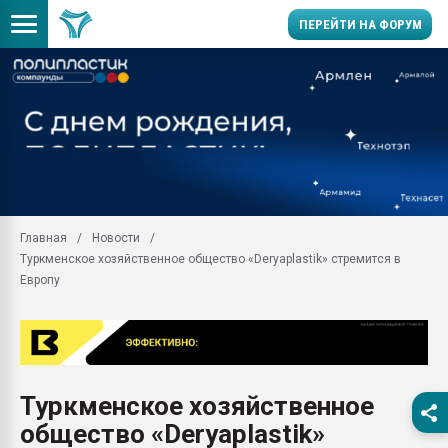
ПЕРЕЙТИ НА ФОРУМ
Продажа готового бизн
производство SPC лам
цикла
29.07.2026 ФРП помог 
заводу пластмасс" зах
ППЭ
Главная
Новости
Помощь в подборе мат
Туркменское хозяйственное общество «Deryaplastik» стремится в
Вакуум-формовочные 
Европу
ближайшее подмосковье
Подмосковье, Москва
28.07.2026 Автоматиза
первый план в перераб
пластмасс
Туркменское хозяйственное
28.07.2026 "Техноникол
общество «Deryaplastik»
ситуацией на строител