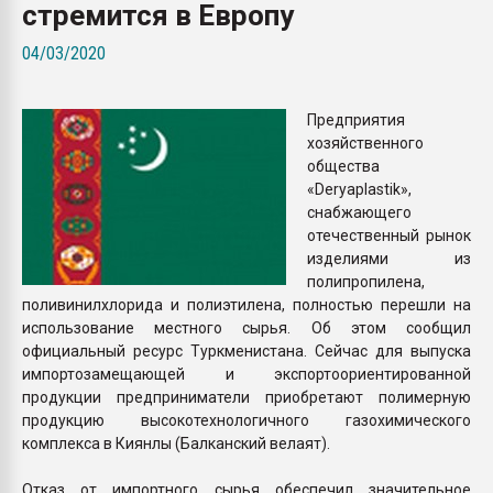
стремится в Европу
Всё, что касается выду
бутылок
04/03/2020
ПЕРЕЙТИ НА 
Предприятия
хозяйственного
общества
«Deryaplastik»,
снабжающего
отечественный рынок
изделиями из
полипропилена,
поливинилхлорида и полиэтилена, полностью перешли на
использование местного сырья. Об этом сообщил
официальный ресурс Туркменистана. Сейчас для выпуска
импортозамещающей и экспортоориентированной
продукции предприниматели приобретают полимерную
продукцию высокотехнологичного газохимического
комплекса в Киянлы (Балканский велаят).
Отказ от импортного сырья обеспечил значительное