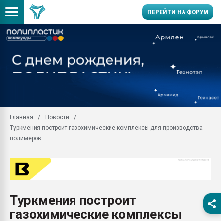
ПЕРЕЙТИ НА ФОРУМ
Помощь в подборе мат
Вакуум-формовочные 
ближайшее подмосковье
Подмосковье, Москва
28.07.2026 Автоматиза
первый план в перераб
Главная
Новости
пластмасс
Туркмения построит газохимические комплексы для производства
28.07.2026 "Техноникол
полимеров
ситуацией на строител
Всё, что касается выду
бутылок
Материал поверхности 
вакуумного формовани
Туркмения построит
газохимические комплексы
Продам отходы Компо
поликарбоната и АБС-п