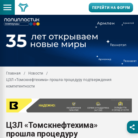
ПЕРЕЙТИ НА ФОРУМ
Продажа готового бизн
производство SPC лам
цикла
29.07.2026 ФРП помог 
заводу пластмасс" зах
ППЭ
Главная
Новости
Помощь в подборе мат
ЦЗЛ «Томскнефтехима» прошла процедуру подтверждения
Вакуум-формовочные 
компетентности
ближайшее подмосковье
Подмосковье, Москва
28.07.2026 Автоматиза
первый план в перераб
пластмасс
ЦЗЛ «Томскнефтехима»
28.07.2026 "Техноникол
прошла процедуру
ситуацией на строител