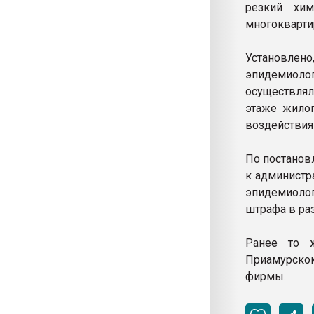
резкий хим
многокварти
Установлено
эпидемиоло
осуществлял
этаже жилог
воздействия
По постанов
к администр
эпидемиоло
штрафа в раз
Ранее то 
Приамурском
фирмы.