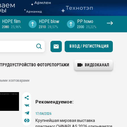
HDPE film
HDPE blow
PP hомо
2080
25,96%
2310
28,57%
2300
25,22%
ВХОД / РЕГИСТРАЦИЯ
ТРУДОУСТРОЙСТВО
ФОТОРЕПОРТАЖИ
ВИДЕОКАНАЛ
ными хозтоварами
Рекомендуемое:
17/04/2026
Крупнейшая мировая выставка
пластмасс CHINAPLAS 2026 открывается