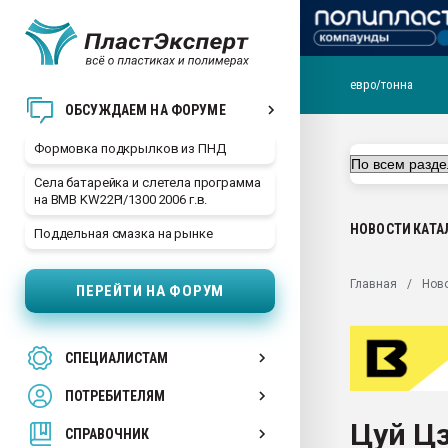
евро/тонна
Продажа готового бизн
ОБСУЖДАЕМ НА ФОРУМЕ
производство SPC лам
цикла
Формовка подкрылков из ПНД
29.07.2026 ФРП помог 
Села батарейка и слетела программа
заводу пластмасс" зах
на BMB KW22PI/1300 2006 г.в.
ППЭ
НОВОСТИ
КАТА
Поддельная смазка на рынке
Помощь в подборе мат
Вакуум-формовочные 
Главная
Нов
ПЕРЕЙТИ НА ФОРУМ
ближайшее подмосковье
Подмосковье, Москва
28.07.2026 Автоматиза
СПЕЦИАЛИСТАМ
первый план в перераб
пластмасс
ПОТРЕБИТЕЛЯМ
28.07.2026 "Техноникол
Цуй Цз
ситуацией на строител
СПРАВОЧНИК