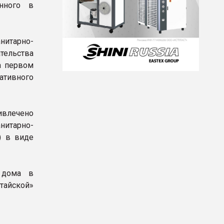
нного в
нитарно-
тельства
а первом
ативного
ивлечено
анитарно-
) в виде
 дома в
тайской»