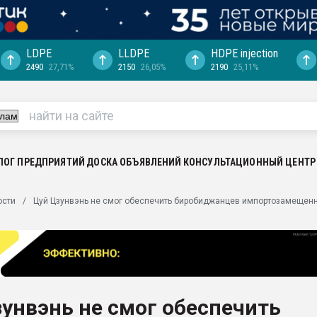
LDPE
LLDPE
HDPE injection
2490
27,71%
2150
26,05%
2190
25,11%
еса -
ината полного
"Ижевскому
ватить рынок
ЛОГ ПРЕДПРИЯТИЙ
ДОСКА ОБЪЯВЛЕНИЙ
КОНСУЛЬТАЦИОННЫЙ ЦЕНТР
ериала
машины:
ости
Цуй Цзунвэнь не смог обеспечить биробиджанцев импортозамещен
, с.-в.
ция выходит на
отке
ь" довольна
унвэнь не смог обеспечить
ьном рынке