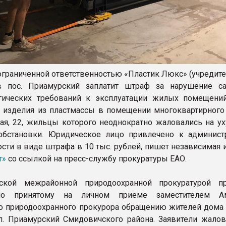
ограниченной ответственностью «Пластик Люкс» (учредите
в пос. Приамурский заплатит штраф за нарушение са
гических требований к эксплуатации жилых помещени
 изделия из пластмассы в помещении многоквартирного
ная, 22, жильцы которого неоднократно жаловались на у
обстановки. Юридическое лицо привлечено к админист
ости в виде штрафа в 10 тыс. рублей, пишет независимая 
т»
со ссылкой на пресс-службу прокуратуры ЕАО.
ской межрайонной природоохранной прокуратурой п
по принятому на личном приеме заместителем Ам
о природоохранного прокурора обращению жителей дома 2
п. Приамурский Смидовичского района. Заявители жалов