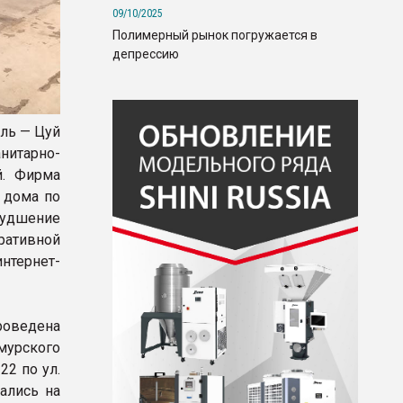
09/10/2025
Полимерный рынок погружается в
депрессию
ль — Цуй
нитарно-
й. Фирма
 дома по
худшение
ративной
интернет-
роведена
урского
2 по ул.
ались на