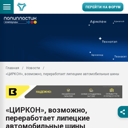
ПЕРЕЙТИ НА ФОРУМ
Помощь в подборе мат
Вакуум-формовочные 
ближайшее подмосковье
Подмосковье, Москва
28.07.2026 Автоматиза
первый план в перераб
Главная
Новости
пластмасс
«ЦИРКОН», возможно, переработает липецкие автомобильные шины
28.07.2026 "Техноникол
ситуацией на строител
Всё, что касается выду
бутылок
«ЦИРКОН», возможно,
Материал поверхности 
вакуумного формовани
переработает липецкие
Продам отходы Компо
автомобильные шины
поликарбоната и АБС-п