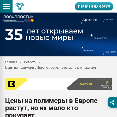
ПЕРЕЙТИ НА ФОРУМ
Продажа готового бизн
производство SPC лам
цикла
29.07.2026 ФРП помог 
заводу пластмасс" зах
ППЭ
Главная
Новости
Помощь в подборе мат
Цены на полимеры в Европе растут, но их мало кто покупает
Вакуум-формовочные 
ближайшее подмосковье
Подмосковье, Москва
28.07.2026 Автоматиза
первый план в перераб
Цены на полимеры в Европе
пластмасс
растут, но их мало кто
28.07.2026 "Техноникол
ситуацией на строител
покупает