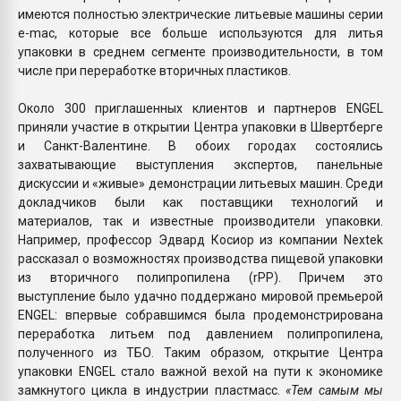
имеются полностью электрические литьевые машины серии
e-mac, которые все больше используются для литья
упаковки в среднем сегменте производительности, в том
числе при переработке вторичных пластиков.
Около 300 приглашенных клиентов и партнеров ENGEL
приняли участие в открытии Центра упаковки в Швертберге
и Санкт-Валентине. В обоих городах состоялись
захватывающие выступления экспертов, панельные
дискуссии и «живые» демонстрации литьевых машин. Среди
докладчиков были как поставщики технологий и
материалов, так и известные производители упаковки.
Например, профессор Эдвард Косиор из компании Nextek
рассказал о возможностях производства пищевой упаковки
из вторичного полипропилена (rPP). Причем это
выступление было удачно поддержано мировой премьерой
ENGEL: впервые собравшимся была продемонстрирована
переработка литьем под давлением полипропилена,
полученного из ТБО. Таким образом, открытие Центра
упаковки ENGEL стало важной вехой на пути к экономике
замкнутого цикла в индустрии пластмасс.
«Тем самым мы