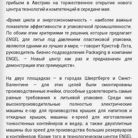
прибыли в Австрию на торжественное открытие нового
центра технологий и компетенций в середине мая.
«Время цикла и энергоэкономичность – наиболее важные
показатели эффективности в упаковочной промышленности.
По обоим этим критериями те решения, которые предлагает
ЕNGEL для литья под давлением пластиковой упаковки,
являются одними из лучших в мире,
– говорит Кристоф Лота,
руководитель бизнес-подразделения Packaging в компании
ЕNGEL. –
Новый центр как раз и предназначен для
демонстрации этих преимуществ».
На двух площадках – в городах Швертберге и Санкт-
Валентине – для этих целей были смонтированы
производственные ячейки, способные удовлетворить самые
разные требования к литьевой упаковке. Среди них
высокопроизводительные полностью электрические
машины e-cap для производства крышек для напитков и
откидных крышек, машины e-speed для изготовления
тонкостенных контейнеров и ведер, а также двухплитные
машины duo speed для производства больших резервуаров
и контейнеров. Кроме того, в технологическом центре ENGEL