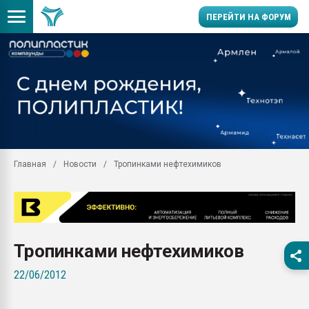
ПЕРЕЙТИ НА ФОРУМ
Помощь в подборе мат
Вакуум-формовочные 
ближайшее подмосковье
Подмосковье, Москва
28.07.2026 Автоматиза
первый план в перераб
Главная
Новости
Тропинками нефтехимиков
пластмасс
28.07.2026 "Техноникол
ситуацией на строител
Всё, что касается выду
бутылок
Тропинками нефтехимиков
Материал поверхности 
22/06/2012
вакуумного формовани
Продам отходы Компо
поликарбоната и АБС-п