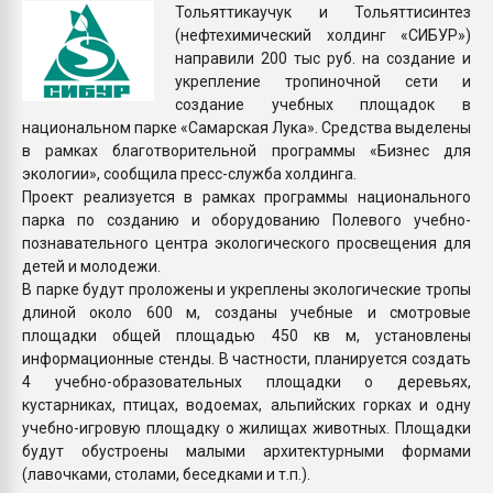
Тольяттикаучук и Тольяттисинтез
Armaloy PC/ABS-1IM че
(нефтехимический холдинг «СИБУР»)
направили 200 тыс руб. на создание и
ПЕРЕЙТИ НА 
укрепление тропиночной сети и
создание учебных площадок в
национальном парке «Самарская Лука». Средства выделены
в рамках благотворительной программы «Бизнес для
экологии», сообщила пресс-служба холдинга.
Проект реализуется в рамках программы национального
парка по созданию и оборудованию Полевого учебно-
познавательного центра экологического просвещения для
детей и молодежи.
В парке будут проложены и укреплены экологические тропы
длиной около 600 м, созданы учебные и смотровые
площадки общей площадью 450 кв м, установлены
информационные стенды. В частности, планируется создать
4 учебно-образовательных площадки о деревьях,
кустарниках, птицах, водоемах, альпийских горках и одну
учебно-игровую площадку о жилищах животных. Площадки
будут обустроены малыми архитектурными формами
(лавочками, столами, беседками и т.п.).