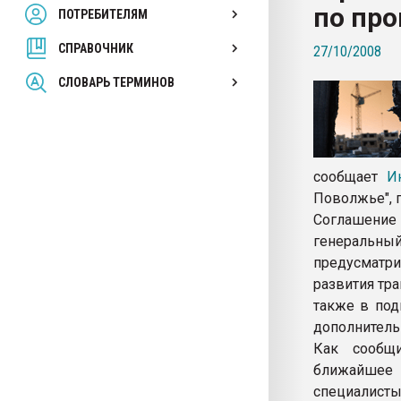
по про
ПОТРЕБИТЕЛЯМ
Armaloy PC/ABS-1IM че
СПРАВОЧНИК
27/10/2008
ПЕРЕЙТИ НА 
СЛОВАРЬ ТЕРМИНОВ
сообщает
И
Поволжье", 
Соглашение 
генеральны
предусматри
развития тр
также в под
дополнитель
Как сообщи
ближайшее
специалисты