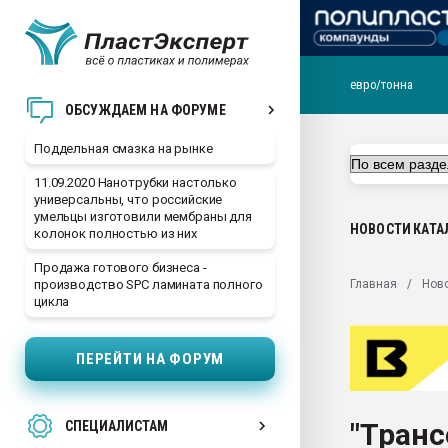
евро/тонна
Помощь в подборе мат
ОБСУЖДАЕМ НА ФОРУМЕ
Вакуум-формовочные 
Поддельная смазка на рынке
ближайшее подмосковье
Подмосковье, Москва
11.09.2020 Нанотрубки настолько
универсальны, что российские
28.07.2026 Автоматиза
умельцы изготовили мембраны для
первый план в перераб
НОВОСТИ
КАТА
колонок полностью из них
пластмасс
Продажа готового бизнеса -
28.07.2026 "Техноникол
Главная
Нов
производство SPC ламината полного
ситуацией на строител
цикла
Всё, что касается выду
бутылок
ПЕРЕЙТИ НА ФОРУМ
Материал поверхности 
вакуумного формовани
"Транс
СПЕЦИАЛИСТАМ
Продам отходы Компо
поликарбоната и АБС-п