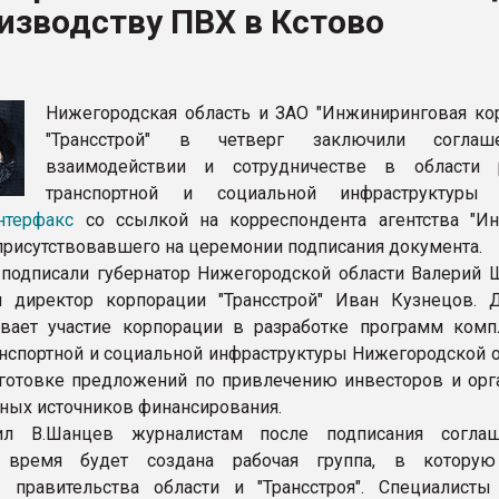
изводству ПВХ в Кстово
рный цвет
ФОРУМ
Нижегородская область и ЗАО "Инжиниринговая ко
"Трансстрой" в четверг заключили согла
взаимодействии и сотрудничестве в области 
транспортной и социальной инфраструктуры р
нтерфакс
со ссылкой на корреспондента агентства "Ин
присутствовавшего на церемонии подписания документа.
подписали губернатор Нижегородской области Валерий 
й директор корпорации "Трансстрой" Иван Кузнецов. 
вает участие корпорации в разработке программ комп
анспортной и социальной инфраструктуры Нижегородской о
готовке предложений по привлечению инвесторов и орг
ных источников финансирования.
л В.Шанцев журналистам после подписания соглаш
 время будет создана рабочая группа, в которую
 правительства области и "Трансстроя". Специалисты