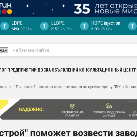
LDPE
LLDPE
HDPE injection
2490
27,71%
2150
26,05%
2190
25,11%
ериала
машины:
, с.-в.
ция выходит на
отке
ЛОГ ПРЕДПРИЯТИЙ
ДОСКА ОБЪЯВЛЕНИЙ
КОНСУЛЬТАЦИОННЫЙ ЦЕНТР
ь" довольна
ости
"Трансстрой" поможет возвести завод по производству ПВХ в Кстов
ьном рынке
ва ПЭТ
пуансона для
я
строй" поможет возвести заво
зиция
ластика