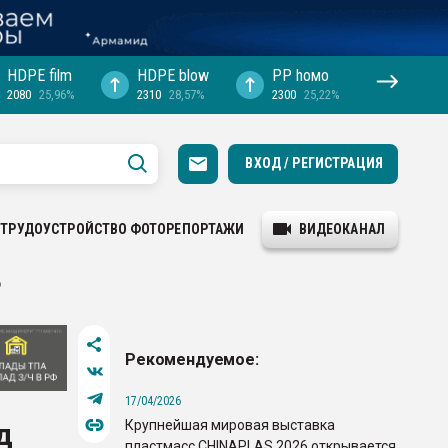
HDPE film
HDPE blow
PP hомо
2080
25,96%
2310
28,57%
2300
25,22%
ВХОД / РЕГИСТРАЦИЯ
ТРУДОУСТРОЙСТВО
ФОТОРЕПОРТАЖИ
ВИДЕОКАНАЛ
о
Рекомендуемое:
17/04/2026
Крупнейшая мировая выставка
д
пластмасс CHINAPLAS 2026 открывается