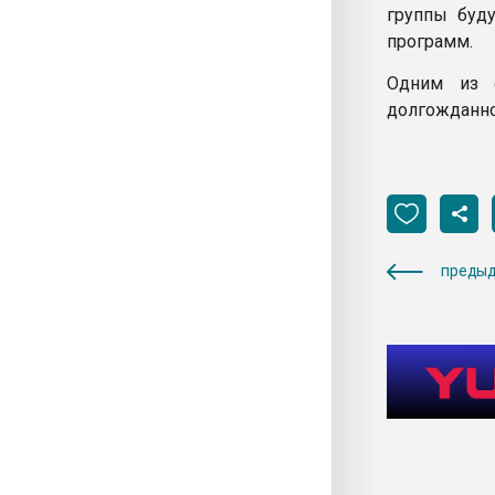
группы буду
программ.
Одним из с
долгожданно
предыд