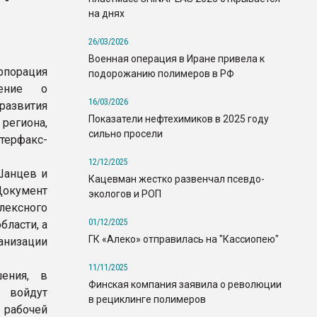
на днях
26/03/2026
Военная операция в Иране привела к
рпорация
подорожанию полимеров в РФ
шение о
16/03/2026
развития
Показатели нефтехимиков в 2025 году
егиона,
сильно просели
терфакс-
12/12/2025
Шанцев и
Кацевман жестко развенчал псевдо-
Документ
экологов и РОП
лексного
01/12/2025
бласти, а
ГК «Алеко» отправилась на "Кассиопею"
анизации
11/11/2025
ения, в
Финская компания заявила о революции
 войдут
в рециклинге полимеров
 рабочей