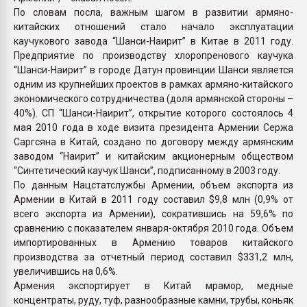
По словам посла, важным шагом в развитии армяно-
китайских отношений стало начало эксплуатации
каучукового завода “Шанси-Наирит” в Китае в 2011 году.
Предприятие по производству хлоропренового каучука
“Шанси-Наирит” в городе Датун провинции Шанси является
одним из крупнейших проектов в рамках армяно-китайского
экономического сотрудничества (доля армянской стороны –
40%). СП “Шанси-Наирит”, открытие которого состоялось 4
мая 2010 года в ходе визита президента Армении Сержа
Саргсяна в Китай, создано по договору между армянским
заводом “Наирит” и китайским акционерным обществом
“Синтетический каучук Шанси”, подписанному в 2003 году.
По данным Нацстатслужбы Армении, объем экспорта из
Армении в Китай в 2011 году составил $9,8 млн (0,9% от
всего экспорта из Армении), сократившись на 59,6% по
сравнению с показателем января-октября 2010 года. Объем
импортированных в Армению товаров китайского
производства за отчетный период составил $331,2 млн,
увеличившись на 0,6%.
Армения экспортирует в Китай мрамор, медные
концентраты, руду, туф, разнообразные камни, трубы, коньяк