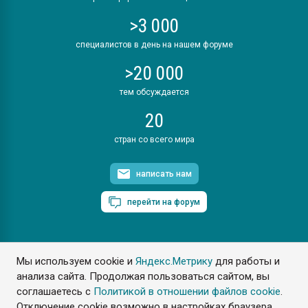
>3 000
специалистов в день на нашем форуме
>20 000
тем обсуждается
20
стран со всего мира
написать нам
перейти на форум
Мы используем cookie и
Яндекс.Метрику
для работы и
ПластЭксперт © 2006. Все права защищены
анализа сайта. Продолжая пользоваться сайтом, вы
Разрешается копирование материалов сайта с обязательной
ссылкой на www.e-plastic.ru
соглашаетесь с
Политикой в отношении файлов cookie
.
Отключение cookie возможно в настройках браузера.
Разработка сайта