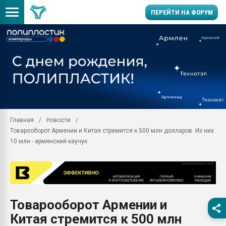
ПЕРЕЙТИ НА ФОРУМ
Помощь в подборе мат
Вакуум-формовочные 
ближайшее подмосковье
Подмосковье, Москва
28.07.2026 Автоматиза
первый план в перераб
Главная
Новости
пластмасс
Товарооборот Армении и Китая стремится к 500 млн долларов. Из них
28.07.2026 "Техноникол
10 млн - армянский каучук
ситуацией на строител
Всё, что касается выду
бутылок
Материал поверхности 
вакуумного формовани
Товарооборот Армении и
Китая стремится к 500 млн
Продам отходы Компо
поликарбоната и АБС-п