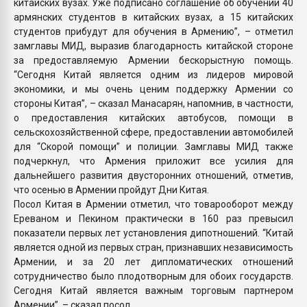
китайских вузах. Уже подписано соглашение об обучении 40
армянских студентов в китайских вузах, а 15 китайских
студентов прибудут для обучения в Армению”, – отметил
замглавы МИД, выразив благодарность китайской стороне
за предоставляемую Армении бескорыстную помощь.
“Сегодня Китай является одним из лидеров мировой
экономики, и мы очень ценим поддержку Армении со
стороны Китая”, – сказал Манасарян, напомнив, в частности,
о предоставления китайских автобусов, помощи в
сельскохозяйственной сфере, предоставлении автомобилей
для “Скорой помощи” и полиции. Замглавы МИД также
подчеркнул, что Армения приложит все усилия для
дальнейшего развития двусторонних отношений, отметив,
что осенью в Армении пройдут Дни Китая.
Посол Китая в Армении отметил, что товарооборот между
Ереваном и Пекином практически в 160 раз превысил
показатели первых лет установления дипотношений. “Китай
является одной из первых стран, признавших независимость
Армении, и за 20 лет дипломатических отношений
сотрудничество было плодотворным для обоих государств.
Сегодня Китай является важным торговым партнером
Армении”, – сказал посол.