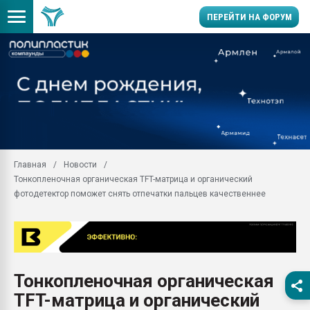
ПЕРЕЙТИ НА ФОРУМ
Продажа готового бизн
производство SPC лам
цикла
29.07.2026 ФРП помог 
заводу пластмасс" зах
ППЭ
Главная
Новости
Помощь в подборе мат
Тонкопленочная органическая TFT-матрица и органический
Вакуум-формовочные 
фотодетектор поможет снять отпечатки пальцев качественнее
ближайшее подмосковье
Подмосковье, Москва
28.07.2026 Автоматиза
первый план в перераб
пластмасс
Тонкопленочная органическая
28.07.2026 "Техноникол
TFT-матрица и органический
ситуацией на строител