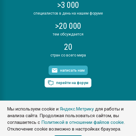
>3 000
специалистов в день на нашем форуме
>20 000
тем обсуждается
20
стран со всего мира
написать нам
перейти на форум
Мы используем cookie и
Яндекс.Метрику
для работы и
ПластЭксперт © 2006. Все права защищены
анализа сайта. Продолжая пользоваться сайтом, вы
Разрешается копирование материалов сайта с обязательной
ссылкой на www.e-plastic.ru
соглашаетесь с
Политикой в отношении файлов cookie
.
Отключение cookie возможно в настройках браузера.
Разработка сайта