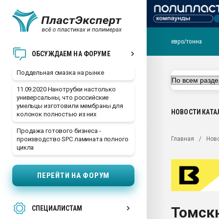
евро/тонна
Помощь в подборе мат
ОБСУЖДАЕМ НА ФОРУМЕ
Вакуум-формовочные 
Поддельная смазка на рынке
ближайшее подмосковье
Подмосковье, Москва
11.09.2020 Нанотрубки настолько
универсальны, что российские
28.07.2026 Автоматиза
умельцы изготовили мембраны для
первый план в перераб
НОВОСТИ
КАТА
колонок полностью из них
пластмасс
Продажа готового бизнеса -
28.07.2026 "Техноникол
Главная
Нов
производство SPC ламината полного
ситуацией на строител
цикла
Всё, что касается выду
бутылок
ПЕРЕЙТИ НА ФОРУМ
Материал поверхности 
вакуумного формовани
Томскн
СПЕЦИАЛИСТАМ
Продам отходы Компо
поликарбоната и АБС-п