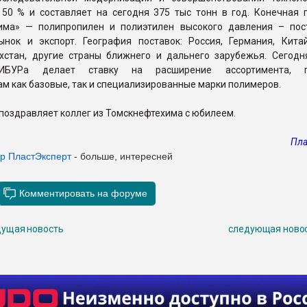
 50 % и составляет на сегодня 375 тыс тонн в год. Конечная 
има» — полипропилен и полиэтилен высокого давления – пос
ынок и экспорт. География поставок: Россия, Германия, Китай
ахстан, другие страны ближнего и дальнего зарубежья. Сегодн
ИБУРа делает ставку на расширение ассортимента, п
м как базовые, так и специализированные марки полимеров.
поздравляет коллег из Томскнефтехима с юбилеем.
Пла
ер Пласт
Эксперт
- больше, интересней
ущая новость
следующая ново