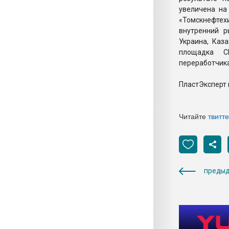
увеличена на
«Томскнефтех
внутренний р
Украина, Каз
площадка С
переработчика
ПластЭксперт 
Читайте
твитт
предыд