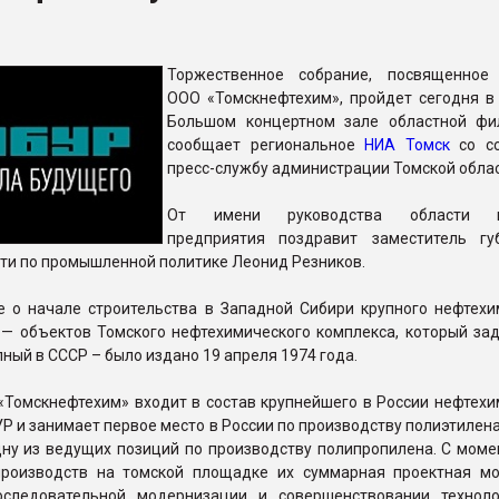
рный цвет
Торжественное собрание, посвященное
ФОРУМ
ООО «Томскнефтехим», пройдет сегодня в 
Большом концертном зале областной фи
сообщает региональное
НИА Томск
со сс
пресс-службу администрации Томской облас
От имени руководства области ко
предприятия поздравит заместитель гу
ти по промышленной политике Леонид Резников.
е о начале строительства в Западной Сибири крупного нефтехи
 — объектов Томского нефтехимического комплекса, который за
пный в СССР – было издано 19 апреля 1974 года.
«Томскнефтехим» входит в состав крупнейшего в России нефтехи
Р и занимает первое место в России по производству полиэтилен
дну из ведущих позиций по производству полипропилена. С моме
роизводств на томской площадке их суммарная проектная м
оследовательной модернизации и совершенствовании технол