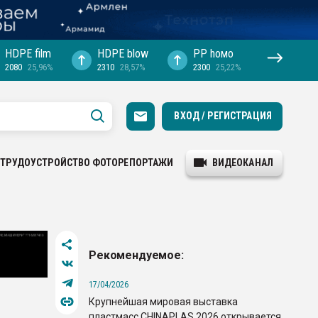
HDPE film
HDPE blow
PP hомо
2080
25,96%
2310
28,57%
2300
25,22%
ВХОД / РЕГИСТРАЦИЯ
ТРУДОУСТРОЙСТВО
ФОТОРЕПОРТАЖИ
ВИДЕОКАНАЛ
Рекомендуемое:
17/04/2026
Крупнейшая мировая выставка
пластмасс CHINAPLAS 2026 открывается