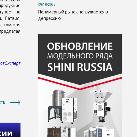
09/10/2025
продукция
Полимерный рынок погружается в
тупает на
депрессию
, Латвия,
я томская
редлагая
стЭксперт
сть