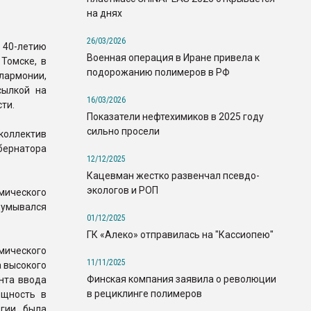
на днях
26/03/2026
 40-летию
Военная операция в Иране привела к
Томске, в
подорожанию полимеров в РФ
лармонии,
ылкой на
16/03/2026
ти.
Показатели нефтехимиков в 2025 году
сильно просели
ллектив
бернатора
12/12/2025
Кацевман жестко развенчал псевдо-
экологов и РОП
мического
думывался
01/12/2025
ГК «Алеко» отправилась на "Кассиопею"
мического
11/11/2025
а высокого
Финская компания заявила о революции
нта ввода
в рециклинге полимеров
ощность в
огии была