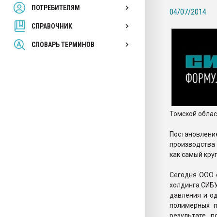
ПОТРЕБИТЕЛЯМ
Armaloy PC/ABS-1IM че
04/07/2014
СПРАВОЧНИК
ПЕРЕЙТИ НА 
СЛОВАРЬ ТЕРМИНОВ
Томской облас
Постановлени
производства
как самый кру
Сегодня ООО 
холдинга СИБУ
давления и о
полимерных п
результате п