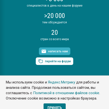
специалистов в день на нашем форуме
>20 000
тем обсуждается
20
стран со всего мира
написать нам
перейти на форум
Мы используем cookie и
Яндекс.Метрику
для работы и
ПластЭксперт © 2006. Все права защищены
анализа сайта. Продолжая пользоваться сайтом, вы
Разрешается копирование материалов сайта с обязательной
ссылкой на www.e-plastic.ru
соглашаетесь с
Политикой в отношении файлов cookie
.
Отключение cookie возможно в настройках браузера.
Разработка сайта
ПРИНЯТЬ