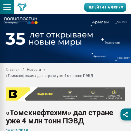
ПЕРЕЙТИ НА ФОРУМ
28.07.2026 Автоматиза
первый план в перераб
пластмасс
28.07.2026 "Техноникол
ситуацией на строител
Всё, что касается выду
Главная
Новости
бутылок
«Томскнефтехим» дал стране уже 4 млн тонн ПЭВД
Материал поверхности 
вакуумного формовани
Продам отходы Компо
поликарбоната и АБС-п
Armaloy PC/ABS-1IM че
«Томскнефтехим» дал стране
26.07.2022 "Сибирский т
уже 4 млн тонн ПЭВД
намного дороже
16/07/2018
Профильная литератур