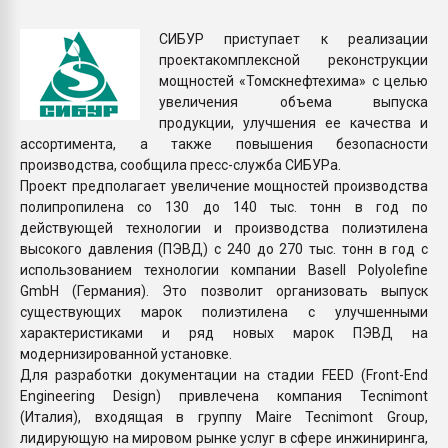
Всё, что касается выду
бутылок
СИБУР приступает к реализации
проектакомплексной реконструкции
мощностей «Томскнефтехима» с целью
ПЕРЕЙТИ НА 
увеличения объема выпуска
продукции, улучшения ее качества и
ассортимента, а также повышения безопасности
производства, сообщила пресс-служба СИБУРа.
Проект предполагает увеличение мощностей производства
полипропилена со 130 до 140 тыс. тонн в год по
действующей технологии и производства полиэтилена
высокого давления (ПЭВД) с 240 до 270 тыс. тонн в год с
использованием технологии компании Basell Polyolefine
GmbH (Германия). Это позволит организовать выпуск
существующих марок полиэтилена с улучшенными
характеристиками и ряд новых марок ПЭВД на
модернизированной установке.
Для разработки документации на стадии FEED (Front-End
Engineering Design) привлечена компания Tecnimont
(Италия), входящая в группу Maire Tecnimont Group,
лидирующую на мировом рынке услуг в сфере инжиниринга,