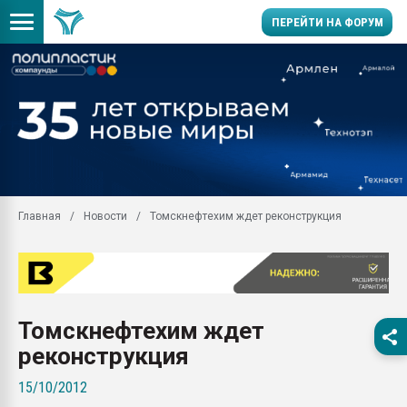
ПЕРЕЙТИ НА ФОРУМ
Продажа готового бизн
производство SPC лам
цикла
29.07.2026 ФРП помог 
заводу пластмасс" зах
ППЭ
Главная
Новости
Томскнефтехим ждет реконструкция
Помощь в подборе мат
Вакуум-формовочные 
ближайшее подмосковье
Подмосковье, Москва
28.07.2026 Автоматиза
Томскнефтехим ждет
первый план в перераб
пластмасс
реконструкция
28.07.2026 "Техноникол
15/10/2012
ситуацией на строител