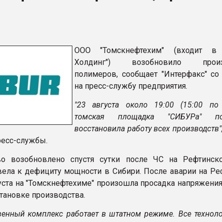
ва ПЭТ
ФОРУМ
ООО "Томскнефтехим" (входит в
Холдинг") возобновило произ
полимеров, сообщает "Интерфакс" со
на пресс-службу предприятия.
"23 августа около 19:00 (15:00 по
томская площадка "СИБУРа" по
восстановила работу всех производств"
ресс-службы.
во возобновлено спустя сутки после ЧС на Рефтинск
вела к дефициту мощности в Сибири. После аварии на Ре
уста на "Томскнефтехиме" произошла просадка напряжения
становке производства.
венный комплекс работает в штатном режиме. Все техноло