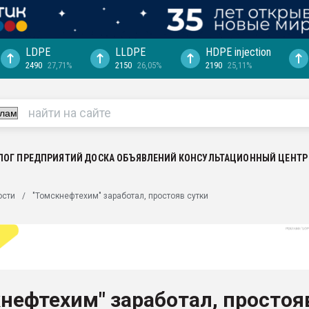
LDPE
LLDPE
HDPE injection
2490
27,71%
2150
26,05%
2190
25,11%
еса -
ината полного
"Ижевскому
ватить рынок
ЛОГ ПРЕДПРИЯТИЙ
ДОСКА ОБЪЯВЛЕНИЙ
КОНСУЛЬТАЦИОННЫЙ ЦЕНТР
ериала
машины:
ости
"Томскнефтехим" заработал, простояв сутки
, с.-в.
ция выходит на
отке
ь" довольна
нефтехим" заработал, простоя
ьном рынке