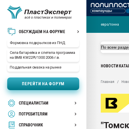
евро/тонна
Продажа готового бизн
ОБСУЖДАЕМ НА ФОРУМЕ
производство SPC лам
цикла
Формовка подкрылков из ПНД
29.07.2026 ФРП помог 
Села батарейка и слетела программа
заводу пластмасс" зах
на BMB KW22PI/1300 2006 г.в.
ППЭ
НОВОСТИ
КАТА
Поддельная смазка на рынке
Помощь в подборе мат
Вакуум-формовочные 
Главная
Нов
ПЕРЕЙТИ НА ФОРУМ
ближайшее подмосковье
Подмосковье, Москва
28.07.2026 Автоматиза
СПЕЦИАЛИСТАМ
первый план в перераб
пластмасс
ПОТРЕБИТЕЛЯМ
28.07.2026 "Техноникол
"Томск
ситуацией на строител
СПРАВОЧНИК