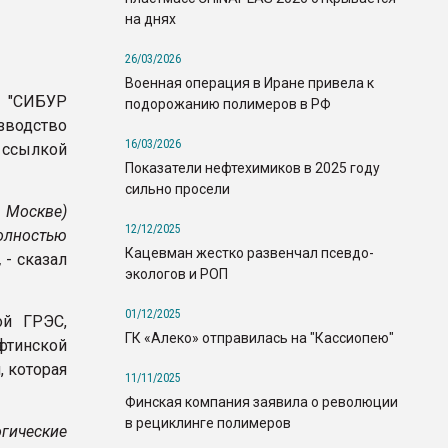
на днях
26/03/2026
Военная операция в Иране привела к
 "СИБУР
подорожанию полимеров в РФ
водство
16/03/2026
 ссылкой
Показатели нефтехимиков в 2025 году
сильно просели
 Москве)
12/12/2025
лностью
Кацевман жестко развенчал псевдо-
,
- сказал
экологов и РОП
01/12/2025
ой ГРЭС,
ГК «Алеко» отправилась на "Кассиопею"
фтинской
, которая
11/11/2025
Финская компания заявила о революции
в рециклинге полимеров
гические