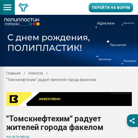
ПЕРЕЙТИ НА ФОРУМ
Продажа готового бизн
производство SPC лам
цикла
29.07.2026 ФРП помог 
заводу пластмасс" зах
ППЭ
Главная
Новости
Помощь в подборе мат
"Томскнефтехим" радует жителей города факелом
Вакуум-формовочные 
ближайшее подмосковье
Подмосковье, Москва
28.07.2026 Автоматиза
первый план в перераб
"Томскнефтехим" радует
пластмасс
жителей города факелом
28.07.2026 "Техноникол
ситуацией на строител
21/07/2016