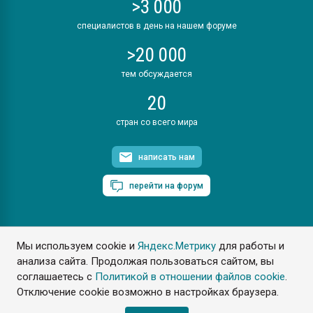
>3 000
специалистов в день на нашем форуме
>20 000
тем обсуждается
20
стран со всего мира
написать нам
перейти на форум
Мы используем cookie и
Яндекс.Метрику
для работы и
ПластЭксперт © 2006. Все права защищены
анализа сайта. Продолжая пользоваться сайтом, вы
Разрешается копирование материалов сайта с обязательной
ссылкой на www.e-plastic.ru
соглашаетесь с
Политикой в отношении файлов cookie
.
Отключение cookie возможно в настройках браузера.
Разработка сайта