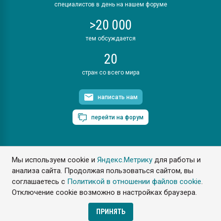
специалистов в день на нашем форуме
>20 000
тем обсуждается
20
стран со всего мира
написать нам
перейти на форум
Мы используем cookie и
Яндекс.Метрику
для работы и
ПластЭксперт © 2006. Все права защищены
анализа сайта. Продолжая пользоваться сайтом, вы
Разрешается копирование материалов сайта с обязательной
ссылкой на www.e-plastic.ru
соглашаетесь с
Политикой в отношении файлов cookie
.
Отключение cookie возможно в настройках браузера.
Разработка сайта
ПРИНЯТЬ