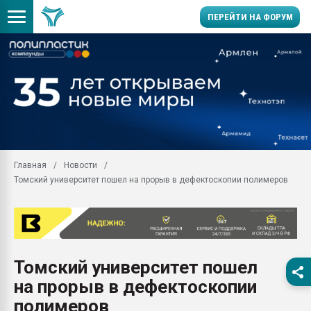
ПЕРЕЙТИ НА ФОРУМ
Помощь в подборе мат
Вакуум-формовочные 
ближайшее подмосковье
Подмосковье, Москва
28.07.2026 Автоматиза
первый план в перераб
Главная
Новости
пластмасс
Томский университет пошел на прорыв в дефектоскопии полимеров
28.07.2026 "Техноникол
ситуацией на строител
Всё, что касается выду
бутылок
Томский университет пошел
Материал поверхности 
вакуумного формовани
на прорыв в дефектоскопии
Продам отходы Компо
полимеров
поликарбоната и АБС-п