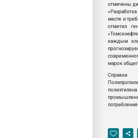
отмечены ди
«Разработка 
месте и тре
отметил ге
«Томскнефт
каждым кли
прогнозируе
современног
марок общег
Справка
Полипропил
полиэтиле
промышленн
потребления 