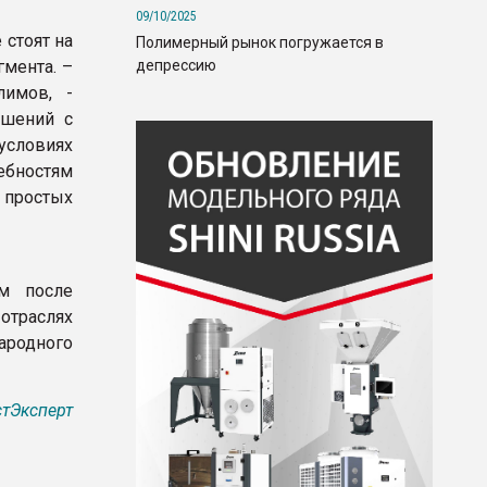
09/10/2025
 стоят на
Полимерный рынок погружается в
депрессию
гмента. –
лимов, -
ошений с
условиях
ебностям
 простых
м после
траслях
ародного
тЭксперт