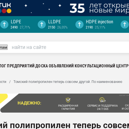
LDPE
LLDPE
HDPE injection
2490
27,71%
2150
26,05%
2190
25,11%
еса -
ината полного
"Ижевскому
ватить рынок
ЛОГ ПРЕДПРИЯТИЙ
ДОСКА ОБЪЯВЛЕНИЙ
КОНСУЛЬТАЦИОННЫЙ ЦЕНТР
ериала
машины:
ости
Томский полипропилен теперь совсем другой. По наименованию
, с.-в.
ция выходит на
отке
ь" довольна
ий полипропилен теперь совсе
ьном рынке