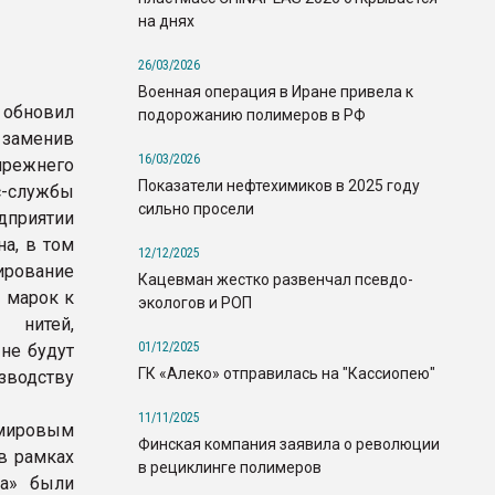
на днях
26/03/2026
Военная операция в Иране привела к
 обновил
подорожанию полимеров в РФ
 заменив
16/03/2026
режнего
Показатели нефтехимиков в 2025 году
-службы
сильно просели
едприятии
а, в том
12/12/2025
ирование
Кацевман жестко развенчал псевдо-
 марок к
экологов и РОП
 нитей,
01/12/2025
не будут
ГК «Алеко» отправилась на "Кассиопею"
зводству
11/11/2025
 мировым
Финская компания заявила о революции
в рамках
в рециклинге полимеров
ма» были