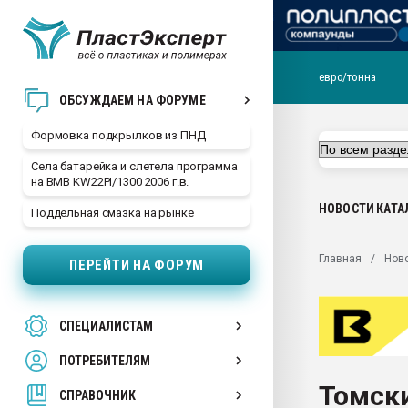
евро/тонна
Продажа готового бизн
ОБСУЖДАЕМ НА ФОРУМЕ
производство SPC лам
цикла
Формовка подкрылков из ПНД
29.07.2026 ФРП помог 
Села батарейка и слетела программа
заводу пластмасс" зах
на BMB KW22PI/1300 2006 г.в.
ППЭ
НОВОСТИ
КАТА
Поддельная смазка на рынке
Помощь в подборе мат
Вакуум-формовочные 
Главная
Нов
ПЕРЕЙТИ НА ФОРУМ
ближайшее подмосковье
Подмосковье, Москва
28.07.2026 Автоматиза
СПЕЦИАЛИСТАМ
первый план в перераб
пластмасс
ПОТРЕБИТЕЛЯМ
28.07.2026 "Техноникол
Томск
ситуацией на строител
СПРАВОЧНИК