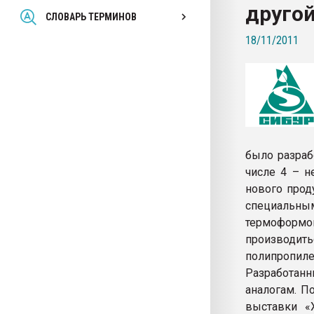
друго
Всё, что касается выду
СЛОВАРЬ ТЕРМИНОВ
бутылок
18/11/2011
ПЕРЕЙТИ НА 
было разраб
числе 4 – н
нового прод
специаль
термоформов
производить
полипропиле
Разработанн
аналогам. П
выставки «