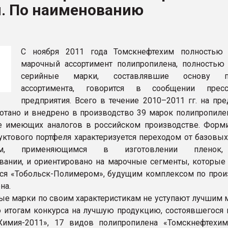
й. По наименованию
ва ПЭТ
ФОРУМ
С ноября 2011 года Томскнефтехим полностью
марочный ассортимент полипропилена, полностью
серийные марки, составлявшие основу п
ассортимента, говорится в сообщении пресс
предприятия. Всего в течение 2010–2011 гг. на пр
отано и внедрено в производство 39 марок полипропилен
е имеющих аналогов в российском производстве. Форм
уктового портфеля характеризуется переходом от базовых
ным, применяющимся в изготовлении пленок,
ании, и ориентировано на марочные сегменты, которые 
ся «Тобольск-Полимером», будущим комплексом по прои
на.
ые марки по своим характеристикам не уступают лучшим
о итогам конкурса на лучшую продукцию, состоявшегося 
Химия-2011», 17 видов полипропилена «Томскнефтехи