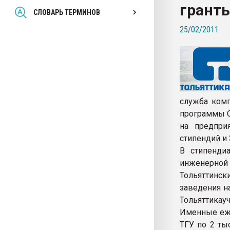
грант
Всё, что касается выду
СЛОВАРЬ ТЕРМИНОВ
бутылок
25/02/2011
ПЕРЕЙТИ НА 
служба комп
программы С
на предпри
стипендий и 
В стипендиа
инженерной 
Тольяттинс
заведения н
Тольяттикау
Именные еже
ТГУ по 2 ты