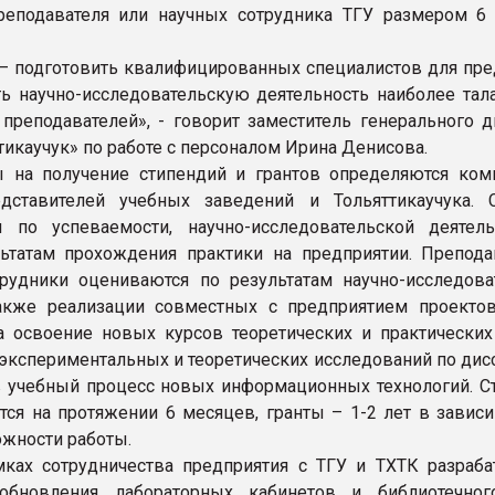
реподавателя или научных сотрудника ТГУ размером 6 
– подготовить квалифицированных специалистов для пре
ь научно-исследовательскую деятельность наиболее тал
 преподавателей», - говорит заместитель генерального д
тикаучук» по работе с персоналом Ирина Денисова.
 на получение стипендий и грантов определяются ком
едставителей учебных заведений и Тольяттикаучука. 
 по успеваемости, научно-исследовательской деятель
ьтатам прохождения практики на предприятии. Препода
рудники оцениваются по результатам научно-исследова
акже реализации совместных с предприятием проектов
 освоение новых курсов теоретических и практических 
экспериментальных и теоретических исследований по дисс
 учебный процесс новых информационных технологий. С
ся на протяжении 6 месяцев, гранты – 1-2 лет в зависи
ожности работы.
ках сотрудничества предприятия с ТГУ и ТХТК разраба
обновления лабораторных кабинетов и библиотечно