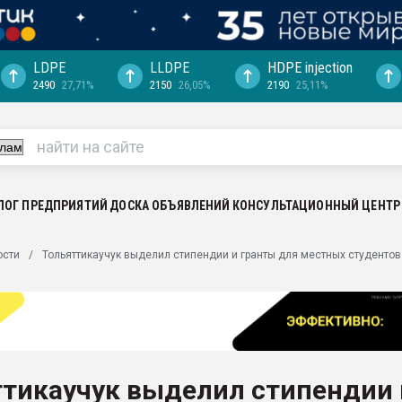
LDPE
LLDPE
HDPE injection
2490
27,71%
2150
26,05%
2190
25,11%
еса -
ината полного
"Ижевскому
ватить рынок
ЛОГ ПРЕДПРИЯТИЙ
ДОСКА ОБЪЯВЛЕНИЙ
КОНСУЛЬТАЦИОННЫЙ ЦЕНТР
ериала
машины:
ости
Тольяттикаучук выделил стипендии и гранты для местных студентов
, с.-в.
ция выходит на
отке
ь" довольна
ттикаучук выделил стипендии 
ьном рынке