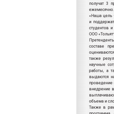
получат 3 п
ежемесячно.
«Наша цель 
и поддержат
студентов и
ООО «Тольят
Претенденты
составе пр
оцениваются
также резул
научные сот
работы, а т
выдаются на
проведение 
внедрение в
выплачивают
объема и сл
Также в рам
программа 