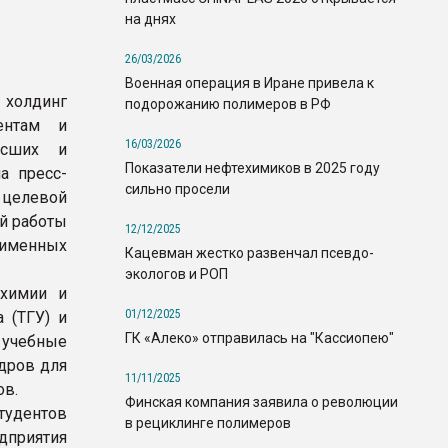
на днях
26/03/2026
Военная операция в Иране привела к
 холдинг
подорожанию полимеров в РФ
ентам и
16/03/2026
ысших и
Показатели нефтехимиков в 2025 году
а пресс-
сильно просели
 целевой
й работы
12/12/2025
 именных
Кацевман жестко развенчал псевдо-
экологов и РОП
 химии и
01/12/2025
 (ТГУ) и
ГК «Алеко» отправилась на "Кассиопею"
учебные
дров для
11/11/2025
ов.
Финская компания заявила о революции
тудентов
в рециклинге полимеров
едприятия