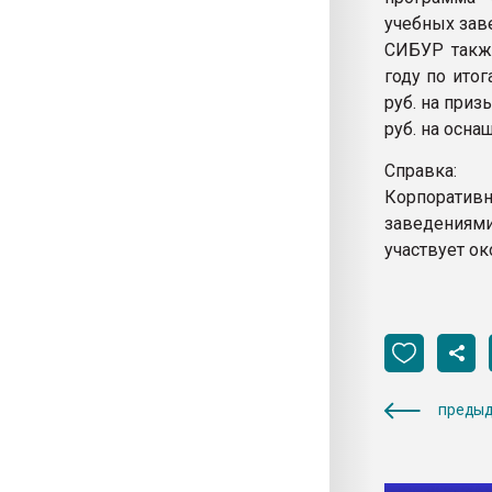
учебных зав
СИБУР также
году по ито
руб. на приз
руб. на осна
Справка:
Корпорати
заведениям
участвует о
предыд