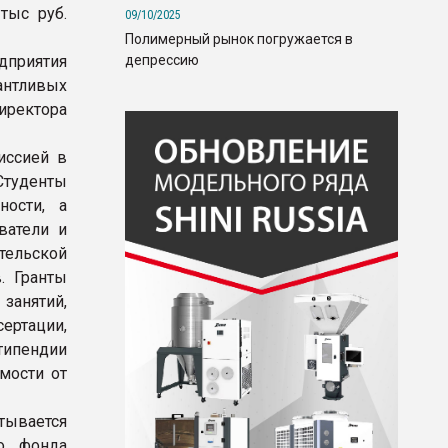
тыс руб.
09/10/2025
Полимерный рынок погружается в
депрессию
дприятия
антливых
иректора
иссией в
Студенты
ности, а
ватели и
тельской
. Гранты
занятий,
ертации,
типендии
мости от
тывается
го фонда