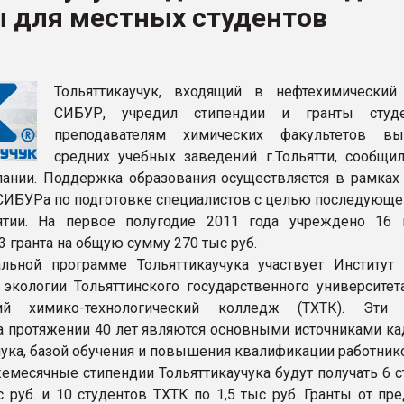
ы для местных студентов
ва ПЭТ
ФОРУМ
Тольяттикаучук, входящий в нефтехимический
СИБУР, учредил стипендии и гранты студ
преподавателям химических факультетов в
средних учебных заведений г.Тольятти, сообщил
ании. Поддержка образования осуществляется в рамках
ИБУРа по подготовке специалистов с целью последующе
ятии. На первое полугодие 2011 года учреждено 16
3 гранта на общую сумму 270 тыс руб.
льной программе Тольяттикаучука участвует Институт
экологии Тольяттинского государственного университета
кий химико-технологический колледж (ТХТК). Эти 
а протяжении 40 лет являются основными источниками ка
чука, базой обучения и повышения квалификации работник
месячные стипендии Тольяттикаучука будут получать 6 с
с руб. и 10 студентов ТХТК по 1,5 тыс руб. Гранты от пр