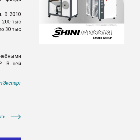
. В 2010
 200 тыс
по 30 тыс
чебными
Р. В ней
тЭксперт
сть