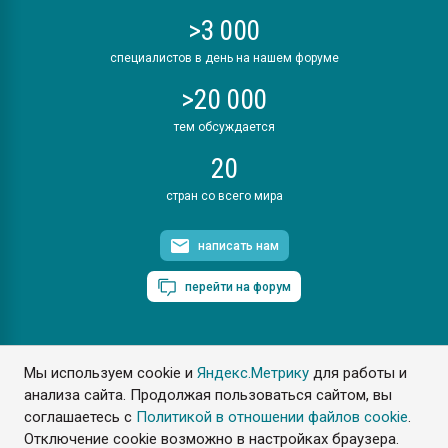
>3 000
специалистов в день на нашем форуме
>20 000
тем обсуждается
20
стран со всего мира
написать нам
перейти на форум
Мы используем cookie и
Яндекс.Метрику
для работы и
ПластЭксперт © 2006. Все права защищены
анализа сайта. Продолжая пользоваться сайтом, вы
Разрешается копирование материалов сайта с обязательной
ссылкой на www.e-plastic.ru
соглашаетесь с
Политикой в отношении файлов cookie
.
Отключение cookie возможно в настройках браузера.
Разработка сайта