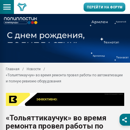
ПЕРЕЙТИ НА ФОРУМ
Продажа готового бизн
производство SPC лам
цикла
29.07.2026 ФРП помог 
заводу пластмасс" зах
ППЭ
Главная
Новости
Помощь в подборе мат
«Тольяттикаучук» во время ремонта провел работы по автоматизации
Вакуум-формовочные 
и полную ревизию оборудования
ближайшее подмосковье
Подмосковье, Москва
28.07.2026 Автоматиза
первый план в перераб
пластмасс
«Тольяттикаучук» во время
28.07.2026 "Техноникол
ремонта провел работы по
ситуацией на строител