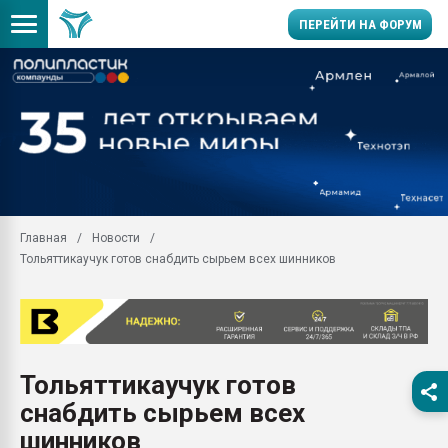
ПЕРЕЙТИ НА ФОРУМ
Помощь в подборе мат
Вакуум-формовочные 
ближайшее подмосковье
Подмосковье, Москва
28.07.2026 Автоматиза
первый план в перераб
Главная
Новости
пластмасс
Тольяттикаучук готов снабдить сырьем всех шинников
28.07.2026 "Техноникол
ситуацией на строител
Всё, что касается выду
бутылок
Тольяттикаучук готов
Материал поверхности 
вакуумного формовани
снабдить сырьем всех
Продам отходы Компо
шинников
поликарбоната и АБС-п