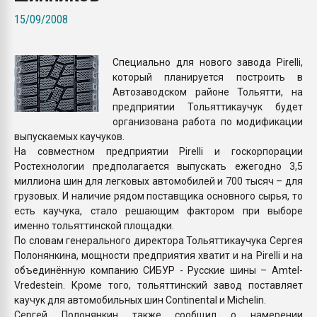
Armaloy PC/ABS-1IM че
15/09/2008
ПЕРЕЙТИ НА 
Специально для нового завода Pirelli,
который планируется построить в
Автозаводском районе Тольятти, на
предприятии Тольяттикаучук будет
организована работа по модификации
выпускаемых каучуков.
На совместном предприятии Pirelli и госкорпорации
Ростехнологии предполагается выпускать ежегодно 3,5
миллиона шин для легковых автомобилей и 700 тысяч – для
грузовых. И наличие рядом поставщика основного сырья, то
есть каучука, стало решающим фактором при выборе
именно тольяттинской площадки.
По словам генерального директора Тольяттикаучука Сергея
Полонянкина, мощности предприятия хватит и на Pirelli и на
объединённую компанию СИБУР - Русские шины – Amtel-
Vredestein. Кроме того, тольяттинский завод поставляет
каучук для автомобильных шин Continental и Michelin.
Сергей Полонянкин также сообщил о намерении