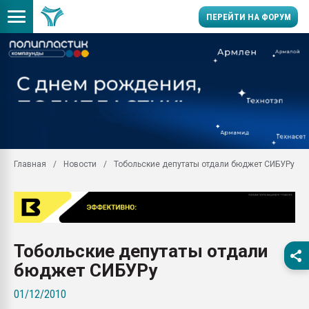
ПЕРЕЙТИ НА ФОРУМ
Продажа готового бизн
производство SPC лам
цикла
29.07.2026 ФРП помог 
заводу пластмасс" зах
ППЭ
Главная
Новости
Тобольские депутаты отдали бюджет СИБУРу
Помощь в подборе мат
Вакуум-формовочные 
ближайшее подмосковье
Подмосковье, Москва
28.07.2026 Автоматиза
Тобольские депутаты отдали
первый план в перераб
пластмасс
бюджет СИБУРу
28.07.2026 "Техноникол
01/12/2010
ситуацией на строител