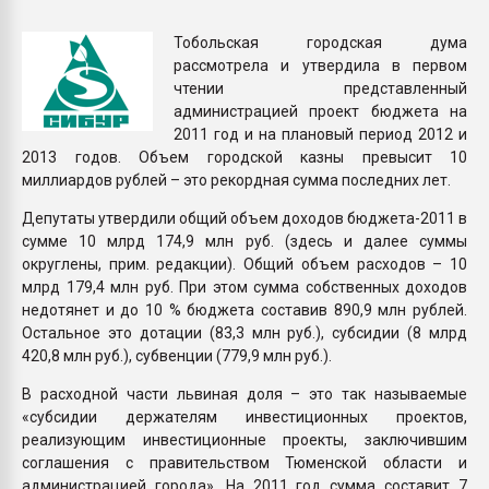
Всё, что касается выду
бутылок
Тобольская городская дума
рассмотрела и утвердила в первом
чтении представленный
ПЕРЕЙТИ НА 
администрацией проект бюджета на
2011 год и на плановый период 2012 и
2013 годов. Объем городской казны превысит 10
миллиардов рублей – это рекордная сумма последних лет.
Депутаты утвердили общий объем доходов бюджета-2011 в
сумме 10 млрд 174,9 млн руб. (здесь и далее суммы
округлены, прим. редакции). Общий объем расходов – 10
млрд 179,4 млн руб. При этом сумма собственных доходов
недотянет и до 10 % бюджета составив 890,9 млн рублей.
Остальное это дотации (83,3 млн руб.), субсидии (8 млрд
420,8 млн руб.), субвенции (779,9 млн руб.).
В расходной части львиная доля – это так называемые
«субсидии держателям инвестиционных проектов,
реализующим инвестиционные проекты, заключившим
соглашения с правительством Тюменской области и
администрацией города». На 2011 год сумма составит 7