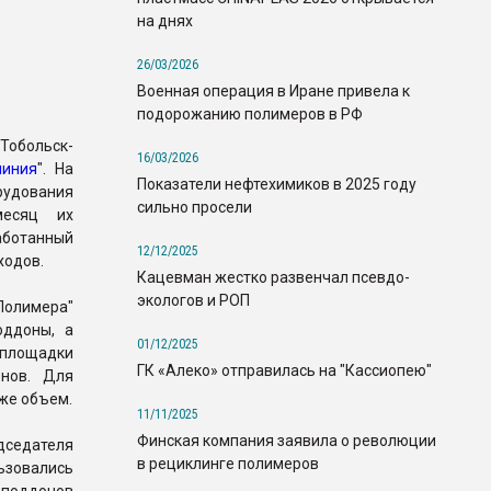
на днях
26/03/2026
Военная операция в Иране привела к
подорожанию полимеров в РФ
Тобольск-
16/03/2026
линия
". На
Показатели нефтехимиков в 2025 году
рудования
сильно просели
месяц их
ботанный
12/12/2025
ходов.
Кацевман жестко развенчал псевдо-
экологов и РОП
олимера"
оддоны, а
01/12/2025
 площадки
ГК «Алеко» отправилась на "Кассиопею"
онов. Для
 же объем.
11/11/2025
Финская компания заявила о революции
дседателя
в рециклинге полимеров
зовались