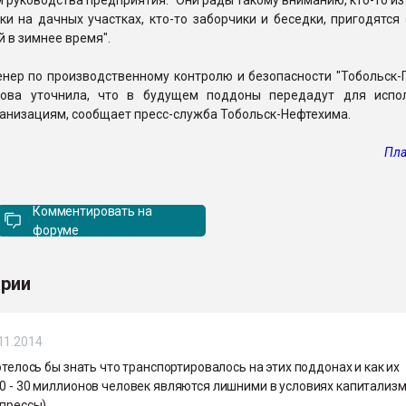
руководства предприятия: "Они рады такому вниманию, кто-то и
и на дачных участках, кто-то заборчики и беседки, пригодятся
й в зимнее время".
нер по производственному контролю и безопасности "Тобольск-
пова уточнила, что в будущем поддоны передадут для испо
анизациям, сообщает пресс-служба Тобольск-Нефтехима.
Пла
Комментировать на
форуме
рии
11.2014
Хотелось бы знать что транспортировалось на этих поддонах и как их
0 - 30 миллионов человек являются лишними в условиях капитализм
 прессы)