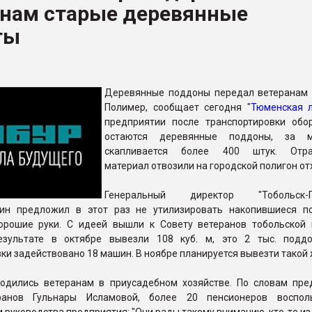
анам старые деревянные
ва ПЭТ
ты
ФОРУМ
Деревянные поддоны передал ветеранам 
Полимер, сообщает сегодня "
Тюменская 
предприятии после транспортировки обо
остаются деревянные поддоны, за 
скапливается более 400 штук. Отра
материал отвозили на городской полигон от
Генеральный директор "Тобольск-П
ин предложил в этот раз не утилизировать накопившиеся п
орошие руки. С идеей вышли к Совету ветеранов тобольской
езультате в октябре вывезли 108 куб. м, это 2 тыс. подд
ки задействовано 18 машин. В ноябре планируется вывезти такой
одились ветеранам в приусадебном хозяйстве. По словам пре
ранов Гульнары Исламовой, более 20 пенсионеров восполь