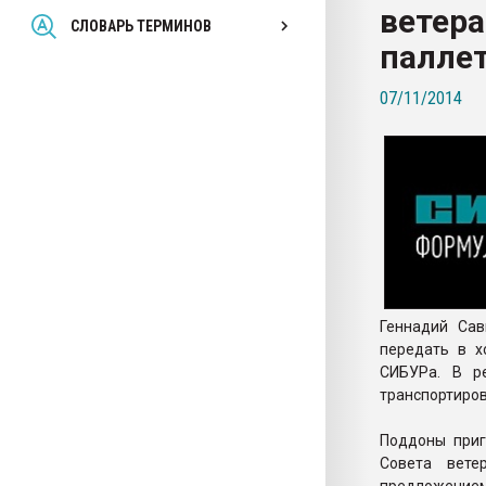
ветер
Всё, что касается выду
СЛОВАРЬ ТЕРМИНОВ
бутылок
палле
07/11/2014
ПЕРЕЙТИ НА 
Геннадий Сав
передать в х
СИБУРа. В р
транспортиров
Поддоны приг
Совета вете