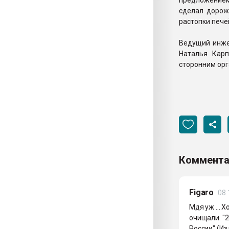
предложением 
сделал дорожк
растопки пече
Ведущий инже
Наталья Кар
сторонним орг
Коммента
Figaro
08.
Мдя уж ... 
очищали. "2
России" (Из