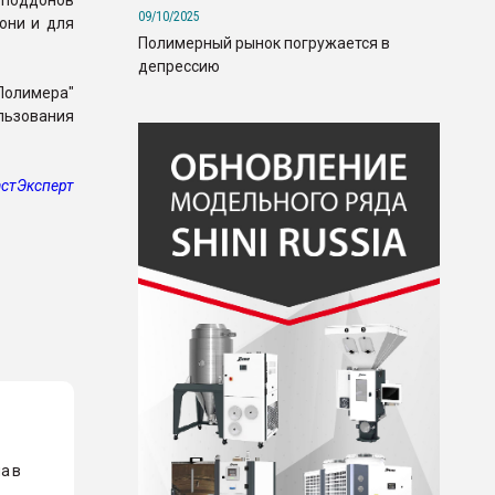
з поддонов
09/10/2025
 они и для
Полимерный рынок погружается в
депрессию
Полимера"
льзования
стЭксперт
а в