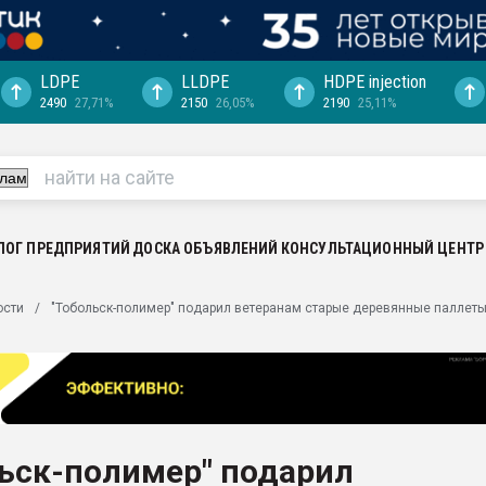
LDPE
LLDPE
HDPE injection
2490
27,71%
2150
26,05%
2190
25,11%
еса -
ината полного
"Ижевскому
ватить рынок
ЛОГ ПРЕДПРИЯТИЙ
ДОСКА ОБЪЯВЛЕНИЙ
КОНСУЛЬТАЦИОННЫЙ ЦЕНТР
ериала
машины:
ости
"Тобольск-полимер" подарил ветеранам старые деревянные паллет
, с.-в.
ция выходит на
отке
ь" довольна
ьск-полимер" подарил
ьном рынке