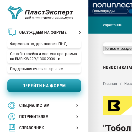
евро/тонна
Продажа готового бизн
ОБСУЖДАЕМ НА ФОРУМЕ
производство SPC лам
цикла
Формовка подкрылков из ПНД
29.07.2026 ФРП помог 
Села батарейка и слетела программа
заводу пластмасс" зах
на BMB KW22PI/1300 2006 г.в.
ППЭ
НОВОСТИ
КАТА
Поддельная смазка на рынке
Помощь в подборе мат
Вакуум-формовочные 
Главная
Нов
ПЕРЕЙТИ НА ФОРУМ
ближайшее подмосковье
Подмосковье, Москва
28.07.2026 Автоматиза
СПЕЦИАЛИСТАМ
первый план в перераб
пластмасс
ПОТРЕБИТЕЛЯМ
28.07.2026 "Техноникол
"Тобол
ситуацией на строител
СПРАВОЧНИК