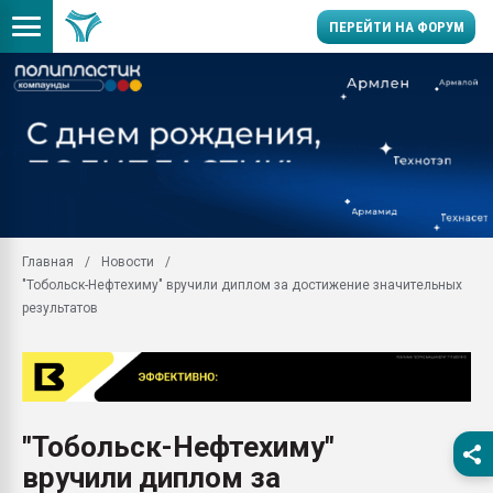
ПЕРЕЙТИ НА ФОРУМ
Продажа готового бизн
производство SPC лам
цикла
29.07.2026 ФРП помог 
заводу пластмасс" зах
ППЭ
Главная
Новости
Помощь в подборе мат
"Тобольск-Нефтехиму" вручили диплом за достижение значительных
Вакуум-формовочные 
результатов
ближайшее подмосковье
Подмосковье, Москва
28.07.2026 Автоматиза
первый план в перераб
пластмасс
"Тобольск-Нефтехиму"
28.07.2026 "Техноникол
вручили диплом за
ситуацией на строител