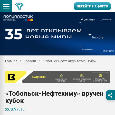
ПЕРЕЙТИ НА ФОРУМ
Продажа готового бизн
производство SPC лам
цикла
29.07.2026 ФРП помог 
заводу пластмасс" зах
ППЭ
Главная
Новости
«Тобольск-Нефтехиму» вручен кубок
Помощь в подборе мат
Вакуум-формовочные 
ближайшее подмосковье
Подмосковье, Москва
28.07.2026 Автоматиза
«Тобольск-Нефтехиму» вручен
первый план в перераб
пластмасс
кубок
28.07.2026 "Техноникол
22/07/2010
ситуацией на строител