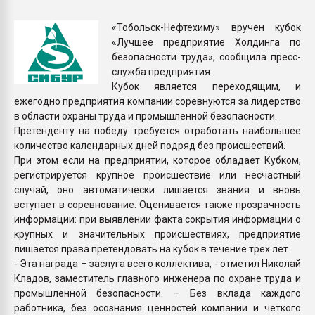
Всё, что касается выду
бутылок
«Тобольск-Нефтехиму» вручен кубок
«Лучшее предприятие Холдинга по
безопасности труда», сообщила пресс-
ПЕРЕЙТИ НА 
служба предприятия.
Кубок является переходящим, и
ежегодно предприятия компании соревнуются за лидерство
в области охраны труда и промышленной безопасности.
Претенденту на победу требуется отработать наибольшее
количество календарных дней подряд без происшествий.
При этом если на предприятии, которое обладает Кубком,
регистрируется крупное происшествие или несчастный
случай, оно автоматически лишается звания и вновь
вступает в соревнование. Оценивается также прозрачность
информации: при выявлении факта сокрытия информации о
крупных и значительных происшествиях, предприятие
лишается права претендовать на кубок в течение трех лет.
- Эта награда – заслуга всего коллектива, - отметил Николай
Кладов, заместитель главного инженера по охране труда и
промышленной безопасности. – Без вклада каждого
работника, без осознания ценностей компании и четкого