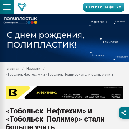
ПЕРЕЙТИ НА ФОРУМ
Продажа готового бизн
производство SPC лам
цикла
29.07.2026 ФРП помог 
заводу пластмасс" зах
ППЭ
Главная
Новости
Помощь в подборе мат
«Тобольск-Нефтехим» и «Тобольск-Полимер» стали больше учить
Вакуум-формовочные 
ближайшее подмосковье
Подмосковье, Москва
28.07.2026 Автоматиза
первый план в перераб
«Тобольск-Нефтехим» и
пластмасс
«Тобольск-Полимер» стали
28.07.2026 "Техноникол
ситуацией на строител
больше учить