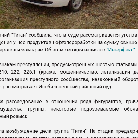
аний "Титан" сообщила, что в суде рассматривается уголо
щения у нее продуктов нефтепереработки на сумму свыше 
авропольском крае. Об этом сегодня написало
"Интерфакс"
.
знакам преступлений, предусмотренных шестью статьями У
 210, 222, 226.1 (кража, мошенничество, легализация д
организация преступного сообщества, незаконный оборот
), рассматривает Изобильненский районный суд.
ся расследование в отношении ряда фигурантов, прич
мущества группы, некоторые подозреваемые объя
ный розыск.
а возбуждение дела группа "Титан". На стадии предвари