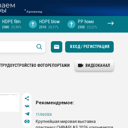
HDPE film
HDPE blow
PP hомо
2080
25,96%
2310
28,57%
2300
25,22%
ВХОД / РЕГИСТРАЦИЯ
ТРУДОУСТРОЙСТВО
ФОТОРЕПОРТАЖИ
ВИДЕОКАНАЛ
Рекомендуемое:
17/04/2026
Крупнейшая мировая выставка
пластмасс CHINAPLAS 2026 открывается