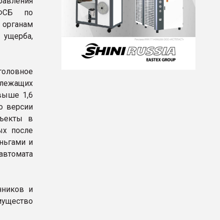
равления
УФСБ по
 органам
 ущерба,
головное
лежащих
выше 1,6
о версии
бъекты в
ых после
ньгами и
автомата
нников и
мущество