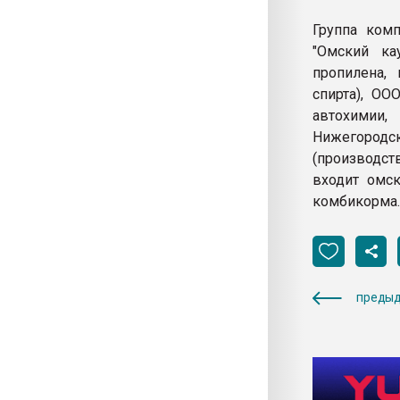
Группа комп
"Омский кау
пропилена, 
спирта), ОО
автохимии,
Нижегородс
(производст
входит омск
комбикорма.
предыд