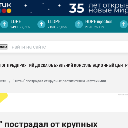
LDPE
LLDPE
HDPE injection
2490
27,71%
2150
26,05%
2190
25,11%
еса -
ината полного
"Ижевскому
ватить рынок
ЛОГ ПРЕДПРИЯТИЙ
ДОСКА ОБЪЯВЛЕНИЙ
КОНСУЛЬТАЦИОННЫЙ ЦЕНТР
ериала
машины:
ости
"Титан" пострадал от крупных расхитителей нефтехимии
, с.-в.
ция выходит на
отке
ь" довольна
" пострадал от крупных
ьном рынке