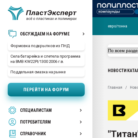
евро/тонна
Продажа готового бизн
ОБСУЖДАЕМ НА ФОРУМЕ
производство SPC лам
цикла
Формовка подкрылков из ПНД
29.07.2026 ФРП помог 
Села батарейка и слетела программа
заводу пластмасс" зах
на BMB KW22PI/1300 2006 г.в.
ППЭ
НОВОСТИ
КАТА
Поддельная смазка на рынке
Помощь в подборе мат
Вакуум-формовочные 
Главная
Нов
ПЕРЕЙТИ НА ФОРУМ
ближайшее подмосковье
Подмосковье, Москва
28.07.2026 Автоматиза
СПЕЦИАЛИСТАМ
первый план в перераб
пластмасс
ПОТРЕБИТЕЛЯМ
28.07.2026 "Техноникол
"Титан
ситуацией на строител
СПРАВОЧНИК