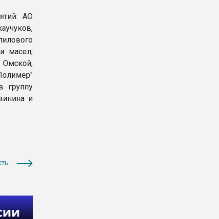
ятий: АО
аучуков,
пилового
и масел,
 Омской,
Полимер"
в группу
винина и
сть