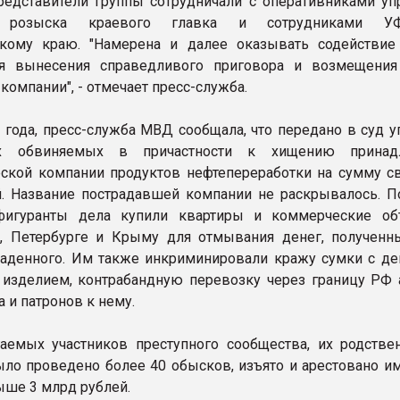
редставители группы сотрудничали с оперативниками уп
о розыска краевого главка и сотрудниками 
скому краю. "Намерена и далее оказывать содействие
я вынесения справедливого приговора и возмещения
компании", - отмечает пресс-служба.
 года, пресс-служба МВД сообщала, что передано в суд у
х обвиняемых в причастности к хищению принад
ской компании продуктов нефтепереработки на сумму с
. Название пострадавшей компании не раскрывалось. П
 фигуранты дела купили квартиры и коммерческие о
, Петербурге и Крыму для отмывания денег, полученн
аденного. Им также инкриминировали кражу сумки с де
зделием, контрабандную перевозку через границу РФ 
 и патронов к нему.
аемых участников преступного сообщества, их родстве
ло проведено более 40 обысков, изъято и арестовано и
ыше 3 млрд рублей.