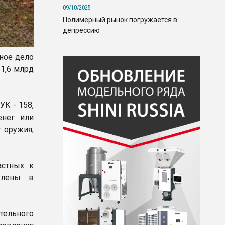
09/10/2025
Полимерный рынок погружается в
депрессию
вное дело
1,6 млрд
К - 158,
енег или
 оружия,
астных к
влены в
тельного