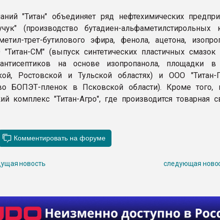
аний "Титан" объединяет ряд нефтехимических предпри
чук" (производство бутадиен-альфаметилстирольных к
метил-трет-бутилового эфира, фенола, ацетона, изопро
О "Титан-СМ" (выпуск синтетических пластичных смазок 
 антисептиков на основе изопропанола, площадки в
кой, Ростовской и Тульской областях) и ООО "Титан-
во БОПЭТ-пленок в Псковской области). Кроме того, 
ий комплекс "Титан-Агро", где производится товарная с
ущая новость
следующая ново