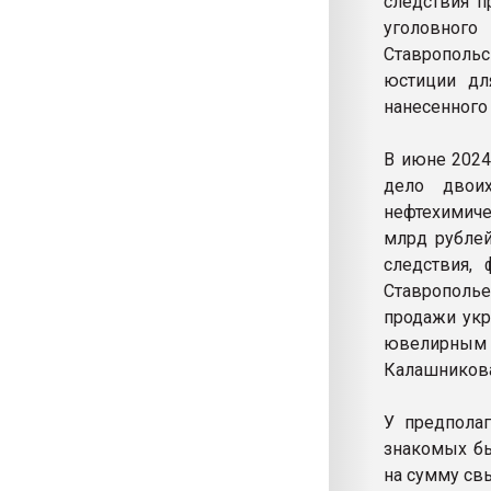
следствия п
уголовног
Ставрополь
юстиции дл
нанесенного 
В июне 2024
дело двои
нефтехимиче
млрд рублей
следствия,
Ставрополье
продажи укр
ювелирным и
Калашникова
У предполаг
знакомых бы
на сумму св