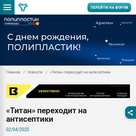
ПЕРЕЙТИ НА ФОРУМ
Помощь в подборе мат
Вакуум-формовочные 
ближайшее подмосковье
Подмосковье, Москва
28.07.2026 Автоматиза
первый план в перераб
Главная
Новости
«Титан» переходит на антисептики
пластмасс
28.07.2026 "Техноникол
ситуацией на строител
Всё, что касается выду
бутылок
«Титан» переходит на
Материал поверхности 
антисептики
вакуумного формовани
02/04/2020
Продам отходы Компо
поликарбоната и АБС-п