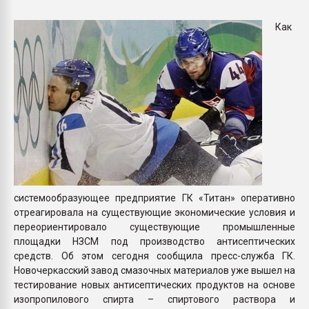
Armaloy PC/ABS-1IM че
Как
ПЕРЕЙТИ НА 
системообразующее предприятие ГК «Титан» оперативно
отреагировала на существующие экономические условия и
переориентировало существующие промышленные
площадки НЗСМ под производство антисептических
средств. Об этом сегодня сообщила пресс-служба ГК.
Новочеркасский завод смазочных материалов уже вышел на
тестирование новых антисептических продуктов на основе
изопропилового спирта – спиртового раствора и