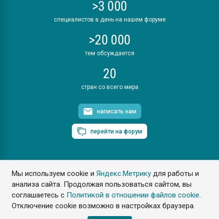
>3 000
специалистов в день на нашем форуме
>20 000
тем обсуждается
20
стран со всего мира
написать нам
перейти на форум
Мы используем cookie и
Яндекс.Метрику
для работы и
ПластЭксперт © 2006. Все права защищены
анализа сайта. Продолжая пользоваться сайтом, вы
Разрешается копирование материалов сайта с обязательной
ссылкой на www.e-plastic.ru
соглашаетесь с
Политикой в отношении файлов cookie
.
Отключение cookie возможно в настройках браузера.
Разработка сайта