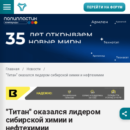
ПЕРЕЙТИ НА ФОРУМ
11.09.2020 Нанотрубки
универсальны, что рос
умельцы изготовили м
колонок полностью из 
Продажа готового бизн
производство SPC лам
цикла
Главная
Новости
"Титан" оказался лидером сибирской химии и нефтехимии
29.07.2026 ФРП помог 
заводу пластмасс" зах
ППЭ
Помощь в подборе мат
Вакуум-формовочные 
"Титан" оказался лидером
ближайшее подмосковье
Подмосковье, Москва
сибирской химии и
28.07.2026 Автоматиза
нефтехимии
первый план в перераб