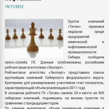
пластмасс
19/11/2012
28.07.2026 "Техноникол
ситуацией на строител
Группа компаний
«Титан» признана
ПЕРЕЙТИ НА 
лидером среди
предприятий
химической и
нефтехимической
промышленности
Сибири, сообщила
пресс-служба ГК. Данные опубликованы российским
рейтинговым агентством «Эксперт».
Рейтинговое агентство «Эксперт» представило список
крупнейших компаний Сибирского федерального округа.
Критерием для ранжирования участников стал показатель,
характеризующий объем реализации в 2011 году.
В основном рейтинге ГК «Титан» заняла 24-е место из 400
сибирских компаний, поднявшись на восемь пунктов по
сравнению с предыдущим годом.
По данным аналитиков, объем реализации компании в