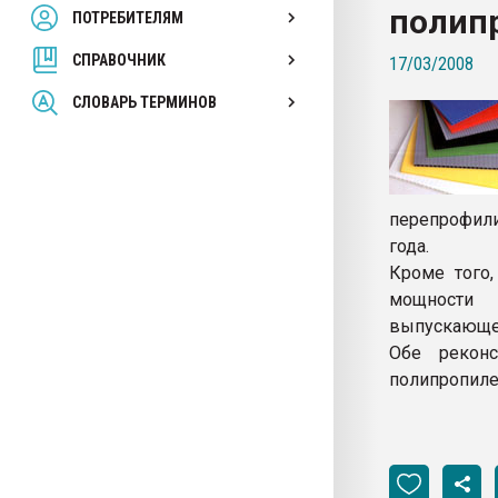
полип
ПОТРЕБИТЕЛЯМ
Armaloy PC/ABS-1IM че
СПРАВОЧНИК
17/03/2008
ПЕРЕЙТИ НА 
СЛОВАРЬ ТЕРМИНОВ
перепрофили
года.
Кроме того,
мощности 
выпускающего
Обе рекон
полипропилен