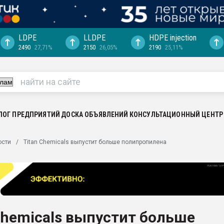
LDPE
LLDPE
HDPE injection
2490
27,71%
2150
26,05%
2190
25,11%
ериала
машины:
, с.-в.
ция выходит на
отке
ЛОГ ПРЕДПРИЯТИЙ
ДОСКА ОБЪЯВЛЕНИЙ
КОНСУЛЬТАЦИОННЫЙ ЦЕНТР
ь" довольна
ости
Titan Chemicals выпустит больше полипропилена
ьном рынке
ва ПЭТ
пуансона для
я
Chemicals выпустит больше
зиция
ластика