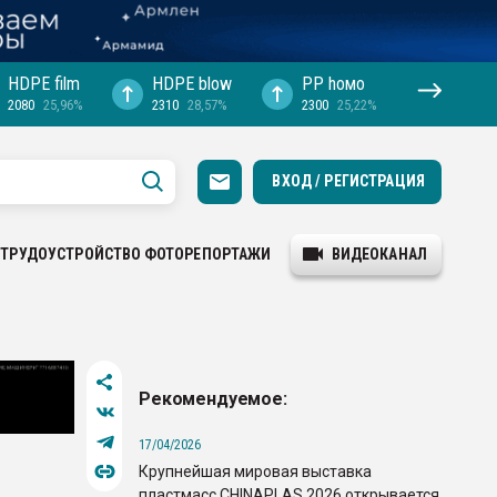
HDPE film
HDPE blow
PP hомо
2080
25,96%
2310
28,57%
2300
25,22%
ВХОД / РЕГИСТРАЦИЯ
ТРУДОУСТРОЙСТВО
ФОТОРЕПОРТАЖИ
ВИДЕОКАНАЛ
Рекомендуемое:
17/04/2026
Крупнейшая мировая выставка
пластмасс CHINAPLAS 2026 открывается