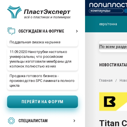
евро/тонна
Помощь в подборе мат
ОБСУЖДАЕМ НА ФОРУМЕ
Вакуум-формовочные 
Поддельная смазка на рынке
ближайшее подмосковье
Подмосковье, Москва
11.09.2020 Нанотрубки настолько
универсальны, что российские
28.07.2026 Автоматиза
умельцы изготовили мембраны для
первый план в перераб
НОВОСТИ
КАТА
колонок полностью из них
пластмасс
Продажа готового бизнеса -
28.07.2026 "Техноникол
Главная
Нов
производство SPC ламината полного
ситуацией на строител
цикла
Всё, что касается выду
бутылок
ПЕРЕЙТИ НА ФОРУМ
Материал поверхности 
вакуумного формовани
Titan 
СПЕЦИАЛИСТАМ
Продам отходы Компо
поликарбоната и АБС-п