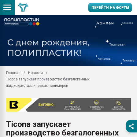
ПЕРЕЙТИ НА ФОРУМ
Помощь в подборе мат
Вакуум-формовочные 
ближайшее подмосковье
Подмосковье, Москва
28.07.2026 Автоматиза
первый план в перераб
Главная
Новости
пластмасс
Ticona запускает производство безгалогенных
28.07.2026 "Техноникол
жидкокристаллических полимеров
ситуацией на строител
Всё, что касается выду
бутылок
Материал поверхности 
вакуумного формовани
Ticona запускает
производство безгалогенных
Продам отходы Компо
поликарбоната и АБС-п