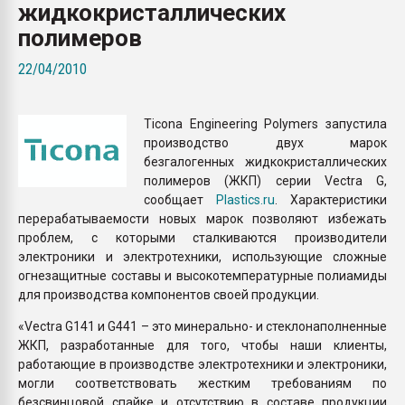
жидкокристаллических
Armaloy PC/ABS-1IM че
полимеров
ПЕРЕЙТИ НА 
22/04/2010
Ticona Engineering Polymers запустила
производство двух марок
безгалогенных жидкокристаллических
полимеров (ЖКП) серии Vectra G,
сообщает
Plastics.ru
. Характеристики
перерабатываемости новых марок позволяют избежать
проблем, с которыми сталкиваются производители
электроники и электротехники, использующие сложные
огнезащитные составы и высокотемпературные полиамиды
для производства компонентов своей продукции.
«Vectra G141 и G441 ­– это минерально- и стеклонаполненные
ЖКП, разработанные для того, чтобы наши клиенты,
работающие в производстве электротехники и электроники,
могли соответствовать жестким требованиям по
безсвинцовой спайке и отсутствию в составе продукции