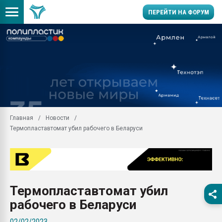
ПЕРЕЙТИ НА ФОРУМ
Продажа готового бизн
производство SPC лам
цикла
29.07.2026 ФРП помог 
заводу пластмасс" зах
ППЭ
Главная
Новости
Помощь в подборе мат
Термопластавтомат убил рабочего в Беларуси
Вакуум-формовочные 
ближайшее подмосковье
Подмосковье, Москва
28.07.2026 Автоматиза
первый план в перераб
Термопластавтомат убил
пластмасс
рабочего в Беларуси
28.07.2026 "Техноникол
ситуацией на строител
02/02/2023