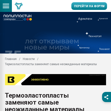
ПЕРЕЙТИ НА ФОРУМ
Продажа готового бизн
производство SPC лам
цикла
29.07.2026 ФРП помог 
заводу пластмасс" зах
ППЭ
Главная
Новости
Помощь в подборе мат
Термоэластопласты заменяют самые неожиданные материалы
Вакуум-формовочные 
ближайшее подмосковье
Подмосковье, Москва
28.07.2026 Автоматиза
первый план в перераб
Термоэластопласты
пластмасс
заменяют самые
28.07.2026 "Техноникол
ситуацией на строител
неожиданные материалы