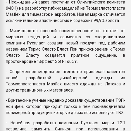
- Неожиданный заказ поступил от Олимпийского комитета
(МОК) на разработку гибких медалей из Термоэластопласта
Masflex для гимнасток и акробатов. Новая марка отличается
исключительной эластичностью и содержит 99,9% золота.
- Министерство военной промышленности не отстает от
мировых тенденций и совместно со специалистами
компании Руспласт создали новый продукт под рабочим
названием Термо Эласто Бласт. При прикосновении к Термо
Эласто Бласту создается приятное ощущение, в
простонародье "Эффект Soft-Touch".
- Современное модельное агентство привлекло клиентов
новой разработкой дизайнерской одежды из
Термоэластопласта Masflex вместо одежды из Латекса и
других традиционных материалов.
- Британские ученые недавно доказали существование ТЭП-
ной феи, которая приходит только к тем производителям
полимерной продукции, которые до сих пор используют ПВХ.
- Новейшая разработка компании Руспласт марки ТЭП
позволила заменить Силикон при использовании в