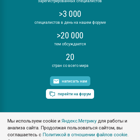
зарегистрированных специалистов
>3 000
специалистов в день на нашем форуме
>20 000
тем обсуждается
20
стран со всего мира
написать нам
перейти на форум
Мы используем cookie и
Яндекс.Метрику
для работы и
ПластЭксперт © 2006. Все права защищены
анализа сайта. Продолжая пользоваться сайтом, вы
Разрешается копирование материалов сайта с обязательной
ссылкой на www.e-plastic.ru
соглашаетесь с
Политикой в отношении файлов cookie
.