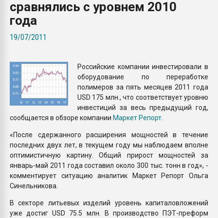
сравнялись с уровнем 2010
пластмасс
года
28.07.2026 "Техноникол
ситуацией на строител
19/07/2011
ПЕРЕЙТИ НА 
Российские компании инвестировали в
оборудование по переработке
полимеров за пять месяцев 2011 года
USD 175 млн., что соответствует уровню
инвестиций за весь предыдущий год,
сообщается в обзоре компании
Маркет Репорт
.
«После сдержанного расширения мощностей в течение
последних двух лет, в текущем году мы наблюдаем вполне
оптимистичную картину. Общий прирост мощностей за
январь-май 2011 года составил около 300 тыс. тонн в год», -
комментирует ситуацию аналитик Маркет Репорт Ольга
Синельникова.
В секторе литьевых изделий уровень капиталовложений
уже достиг USD 75.5 млн. В производство ПЭТ-преформ