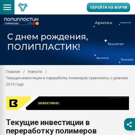
ПЕРЕЙТИ НА ФОРУМ
11.09.2020 Нанотрубки
универсальны, что рос
умельцы изготовили м
колонок полностью из 
Продажа готового бизн
производство SPC лам
цикла
Главная
Новости
Текущие инвестиции в переработку полимеров сравнялись с уровнем
29.07.2026 ФРП помог 
заводу пластмасс" зах
2010 года
ППЭ
Помощь в подборе мат
Вакуум-формовочные 
ближайшее подмосковье
Подмосковье, Москва
Текущие инвестиции в
переработку полимеров
28.07.2026 Автоматиза
первый план в перераб