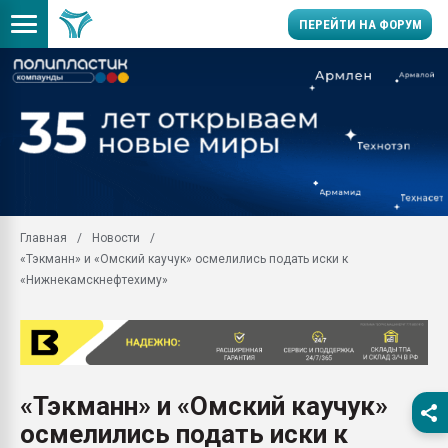
ПЕРЕЙТИ НА ФОРУМ
11.09.2020 Нанотрубки
универсальны, что рос
умельцы изготовили м
колонок полностью из 
Продажа готового бизн
производство SPC лам
цикла
Главная
Новости
«Тэкманн» и «Омский каучук» осмелились подать иски к
29.07.2026 ФРП помог 
заводу пластмасс" зах
«Нижнекамскнефтехиму»
ППЭ
Помощь в подборе мат
Вакуум-формовочные 
ближайшее подмосковье
Подмосковье, Москва
«Тэкманн» и «Омский каучук»
осмелились подать иски к
28.07.2026 Автоматиза
первый план в перераб