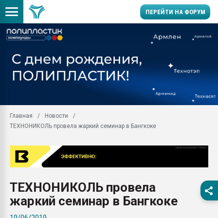
ПЕРЕЙТИ НА ФОРУМ
Продажа готового бизн
производство SPC лам
цикла
29.07.2026 ФРП помог 
заводу пластмасс" зах
ППЭ
Главная
Новости
Помощь в подборе мат
ТЕХНОНИКОЛЬ провела жаркий семинар в Бангкоке
Вакуум-формовочные 
ближайшее подмосковье
Подмосковье, Москва
28.07.2026 Автоматиза
первый план в перераб
ТЕХНОНИКОЛЬ провела
пластмасс
жаркий семинар в Бангкоке
28.07.2026 "Техноникол
ситуацией на строител
19/06/2019