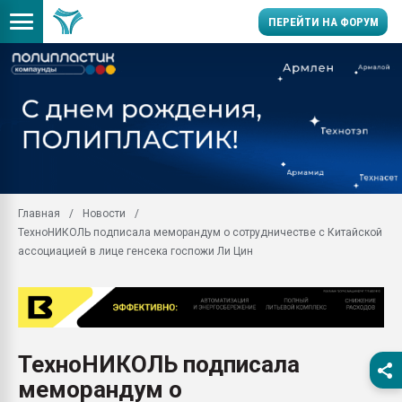
ПЕРЕЙТИ НА ФОРУМ
28.07.2026 Автоматиза
первый план в перераб
пластмасс
28.07.2026 "Техноникол
ситуацией на строител
Всё, что касается выду
Главная
Новости
бутылок
ТехноНИКОЛЬ подписала меморандум о сотрудничестве с Китайской
Материал поверхности 
ассоциацией в лице генсека госпожи Ли Цин
вакуумного формовани
Продам отходы Компо
поликарбоната и АБС-п
Armaloy PC/ABS-1IM че
26.07.2022 "Сибирский т
ТехноНИКОЛЬ подписала
намного дороже
меморандум о
Профильная литератур