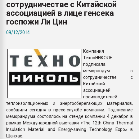
сотрудничестве с Китайской
покупка, обмен
ассоциацией в лице генсека
госпожи Ли Цин
ПЕРЕЙТИ НА 
09/12/2014
Компания
ТехноНИКОЛЬ
подписала
меморандум о
сотрудничестве с
Китайской
ассоциацией
производителей
теплоизоляционных и энергосберегающих материалов,
сообщили сегодня в пресс-службе компании. Подписание
меморандума состоялось на стенде компании 4 декабря в
рамках Международной выставки «The 12th China Thermal
Insulation Material and Energy-saving Technology Expo» в
Шанхае.